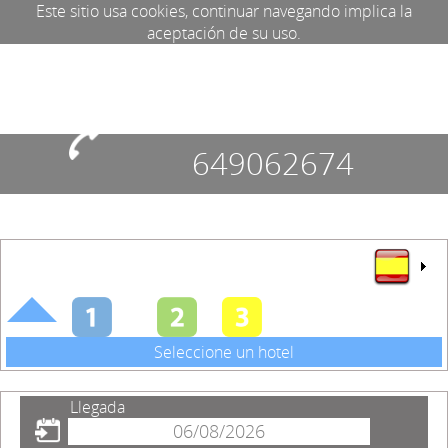
Este sitio usa cookies, continuar navegando implica la
aceptación de su uso.
649062674
Seleccione un hotel
Llegada