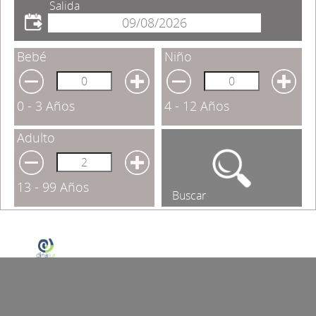
Salida
Bebé
Niño
0 - 3 Años
4 - 12 Años
Adulto
13 - 99 Años
Buscar
Dinatur © 2014-2020 Casiopea Dinamización Turística S.L.