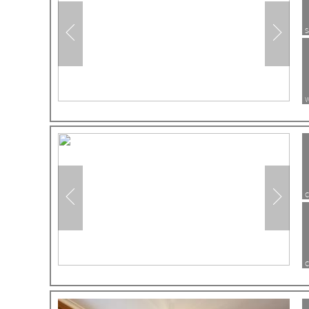
Esquí
Toallas incl.
Jardines
Mushing
S
Secador
Toallas incl.
Jardines
Calefacción
W
Televisión
Cocina
Información
Horno
C
Horno
Secador
Calefacción
Toallas incl.
C