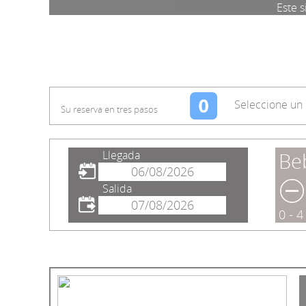
Este s
Seleccione un 
Su reserva en tres pasos
Llegada
Be
Salida
0 - 