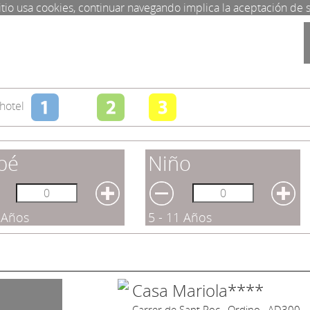
itio usa cookies, continuar navegando implica la aceptación de 
hotel
bé
Niño
4 Años
5 - 11 Años
Casa Mariola****
Carrer de Sant Roc , Ordino , AD300