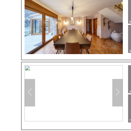
Bañera
Información
Guardaequipaje
Nevera
B
Park. Gratis
Calefacción
Nevera
Televisión
BBQ
J
Balcón o terraza
T