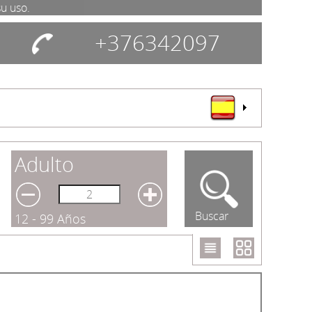
su uso.
+376342097
Adulto
Buscar
12 - 99 Años