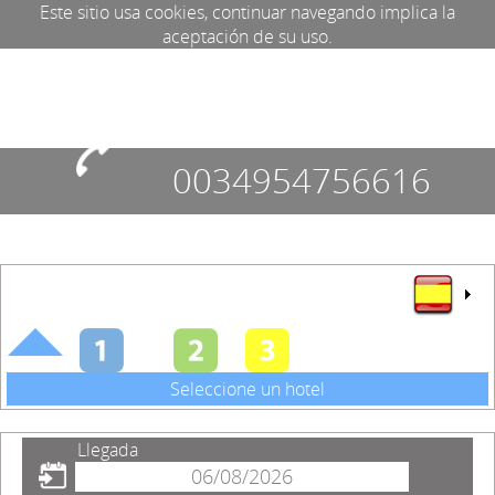
Este sitio usa cookies, continuar navegando implica la
aceptación de su uso.
0034954756616
Seleccione un hotel
Llegada