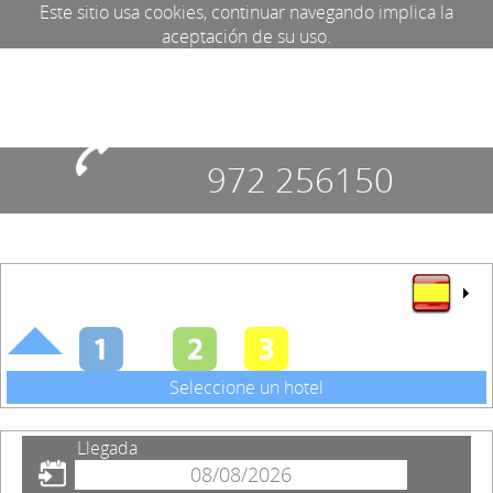
Este sitio usa cookies, continuar navegando implica la
aceptación de su uso.
972 256150
Seleccione un hotel
Llegada