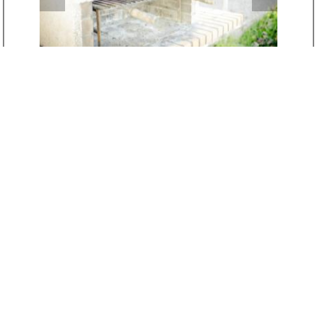
Casa del Huerto*
Camino de Pescadores , El Bosque , 11670
Consulteu disponibilitat
Veure serveis i
Veure calendari
instal•lacions
d'ocupació