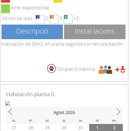
Amb disponibilitat
2
3
+3
Mínim de dies:
Descripció
Instal·lacions
Habitación de 30m2 en planta segunda con terraza-balcón .
Ocupació màxima:
Habitación planta 0.
Agost
2026
Prev
Next
DL.
DT.
DC.
DJ.
DV.
DS.
DM.
27
28
29
30
31
1
2