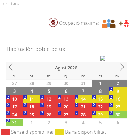
montaña.
Ocupació màxima:
Habitación doble delux
Agost
2026
Prev
Next
DL.
DT.
DC.
DJ.
DV.
DS.
DM.
27
28
29
30
31
1
2
3
4
5
6
7
8
9
10
11
12
13
14
15
16
17
18
19
20
21
22
23
24
25
26
27
28
29
30
31
1
2
3
4
5
6
Sense disponibilitat
Baixa disponibilitat