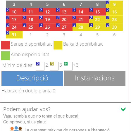
3
4
5
6
7
8
9
10
11
12
13
14
15
16
17
18
19
20
21
22
23
24
25
26
27
28
29
30
31
1
2
3
4
5
6
Sense disponibilitat
Baixa disponibilitat
Amb disponibilitat
2
3
+3
Mínim de dies:
Descripció
Instal·lacions
Habitación doble planta 0.
Podem ajudar-vos?
Ocupació màxima:
Vaja, sembla que no tenim el que busca!
Comproveu, si us plau:
La quantitat màxima de persones a l'habitació