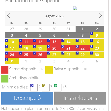
Habitación doble superior
Agost
2026
Prev
Next
DL.
DT.
DC.
DJ.
DV.
DS.
DM.
27
28
29
30
31
1
2
3
4
5
6
7
8
9
10
11
12
13
14
15
16
17
18
19
20
21
22
23
24
25
26
27
28
29
30
31
1
2
3
4
5
6
Sense disponibilitat
Baixa disponibilitat
Amb disponibilitat
2
3
+3
Mínim de dies:
Descripció
Instal·lacions
Habitación en planta primera, de 25 a 30m2 con vistas a la