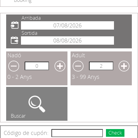
Booking
Arribada
Sortida
Nadó
Adult
0 - 2 Anys
3 - 99 Anys
Buscar
Código de cupón:
Check