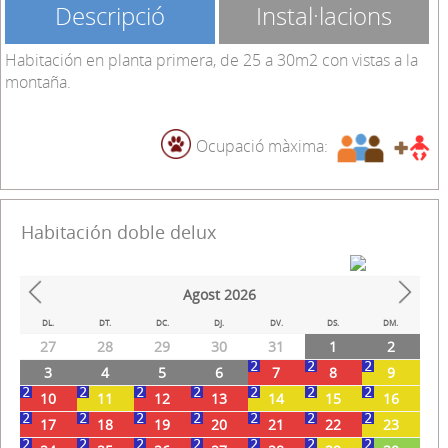
Descripció
Instal·lacions
Habitación en planta primera, de 25 a 30m2 con vistas a la
montaña.
Ocupació màxima:
Habitación doble delux
Agost
2026
Prev
Next
DL.
DT.
DC.
DJ.
DV.
DS.
DM.
27
28
29
30
31
1
2
3
4
5
6
7
8
9
10
11
12
13
14
15
16
17
18
19
20
21
22
23