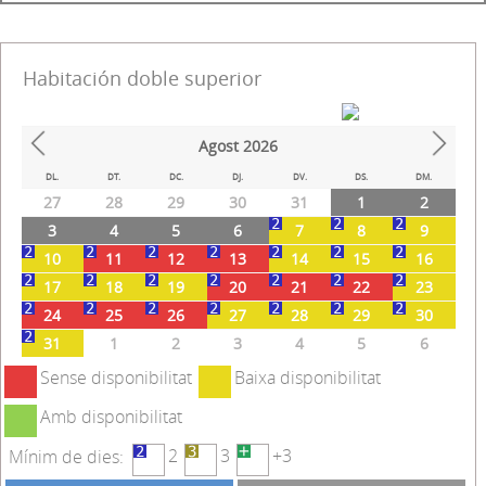
Habitación doble superior
Agost
2026
Prev
Next
DL.
DT.
DC.
DJ.
DV.
DS.
DM.
27
28
29
30
31
1
2
3
4
5
6
7
8
9
10
11
12
13
14
15
16
17
18
19
20
21
22
23
24
25
26
27
28
29
30
31
1
2
3
4
5
6
Sense disponibilitat
Baixa disponibilitat
Amb disponibilitat
2
3
+3
Mínim de dies: