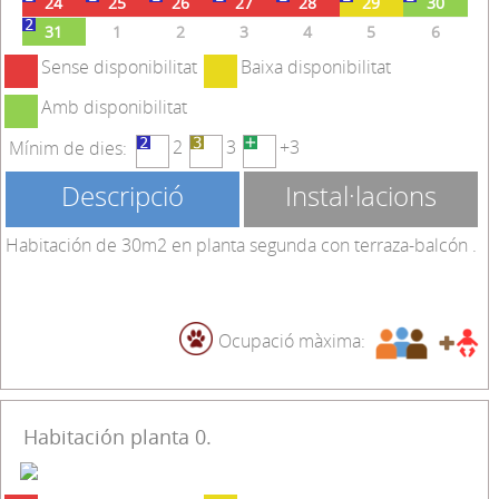
24
25
26
27
28
29
30
31
1
2
3
4
5
6
Sense disponibilitat
Baixa disponibilitat
Amb disponibilitat
2
3
+3
Mínim de dies:
Descripció
Instal·lacions
Habitación de 30m2 en planta segunda con terraza-balcón .
Ocupació màxima:
Habitación planta 0.