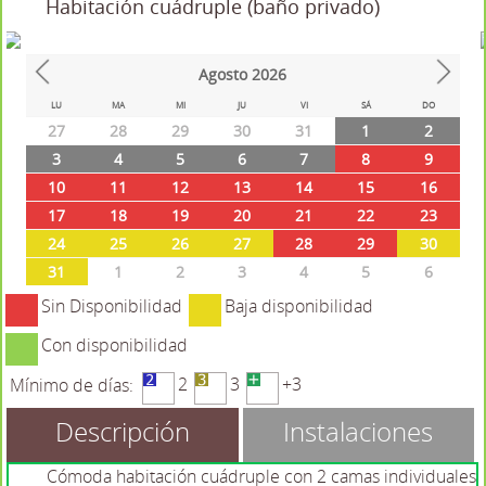
Habitación cuádruple (baño privado)
Agosto
2026
Prev
Next
LU
MA
MI
JU
VI
SÁ
DO
27
28
29
30
31
1
2
3
4
5
6
7
8
9
10
11
12
13
14
15
16
17
18
19
20
21
22
23
24
25
26
27
28
29
30
31
1
2
3
4
5
6
Sin Disponibilidad
Baja disponibilidad
Con disponibilidad
2
3
+3
Mínimo de días:
Descripción
Instalaciones
Cómoda habitación cuádruple con 2 camas individuales