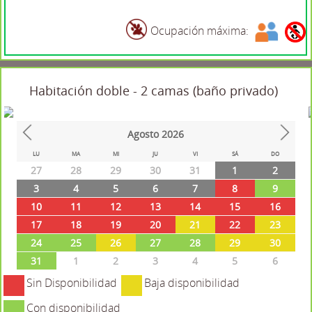
Ocupación máxima:
Habitación doble - 2 camas (baño privado)
Agosto
2026
Prev
Next
LU
MA
MI
JU
VI
SÁ
DO
27
28
29
30
31
1
2
3
4
5
6
7
8
9
10
11
12
13
14
15
16
17
18
19
20
21
22
23
24
25
26
27
28
29
30
31
1
2
3
4
5
6
Sin Disponibilidad
Baja disponibilidad
Con disponibilidad