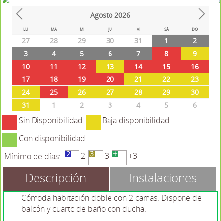
Agosto
2026
Prev
Next
LU
MA
MI
JU
VI
SÁ
DO
27
28
29
30
31
1
2
3
4
5
6
7
8
9
10
11
12
13
14
15
16
17
18
19
20
21
22
23
24
25
26
27
28
29
30
31
1
2
3
4
5
6
Sin Disponibilidad
Baja disponibilidad
Con disponibilidad
2
3
+3
Mínimo de días:
Descripción
Instalaciones
Cómoda habitación doble con 2 camas. Dispone de
balcón y cuarto de baño con ducha.