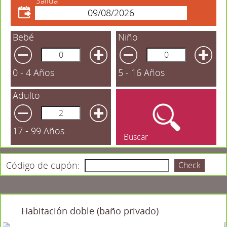
Salida
Bebé
Niño
0 - 4 Años
5 - 16 Años
Adulto
17 - 99 Años
Buscar
Código de cupón:
Check
Habitación doble (baño privado)