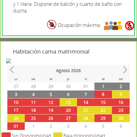
y 1 litera. Dispone de balcón y cuarto de baño con
ducha.
Ocupación máxima:
Habitación cama matrimonial
Agosto
2026
Prev
Next
LU
MA
MI
JU
VI
SÁ
DO
27
28
29
30
31
1
2
3
4
5
6
7
8
9
10
11
12
13
14
15
16
17
18
19
20
21
22
23
24
25
26
27
28
29
30
31
1
2
3
4
5
6
Sin Disponibilidad
Baja disponibilidad