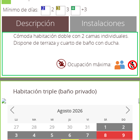
2
3
+3
Mínimo de días:
Descripción
Instalaciones
Cómoda habitación doble con 2 camas individuales.
Dispone de terraza y cuarto de baño con ducha.
Ocupación máxima:
Habitación triple (baño privado)
Agosto
2026
Prev
Next
LU
MA
MI
JU
VI
SÁ
DO
27
28
29
30
31
1
2
3
4
5
6
7
8
9