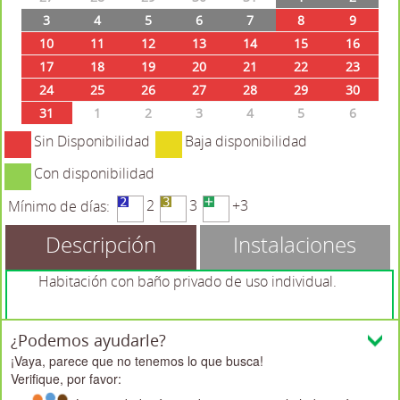
3
4
5
6
7
8
9
10
11
12
13
14
15
16
17
18
19
20
21
22
23
24
25
26
27
28
29
30
31
1
2
3
4
5
6
Sin Disponibilidad
Baja disponibilidad
Con disponibilidad
2
3
+3
Mínimo de días:
Descripción
Instalaciones
Habitación con baño privado de uso individual.
¿Podemos ayudarle?
¡Vaya, parece que no tenemos lo que busca!
Ocupación máxima:
Verifique, por favor: