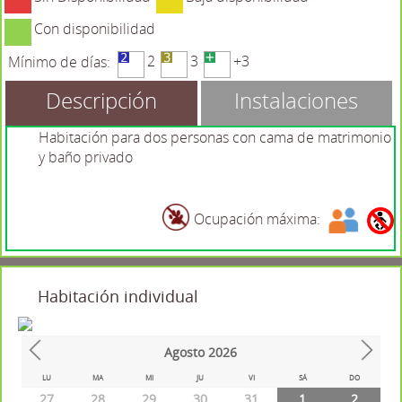
Con disponibilidad
2
3
+3
Mínimo de días:
Descripción
Instalaciones
Habitación para dos personas con cama de matrimonio
y baño privado
Ocupación máxima:
Habitación individual
Agosto
2026
Prev
Next
LU
MA
MI
JU
VI
SÁ
DO
27
28
29
30
31
1
2