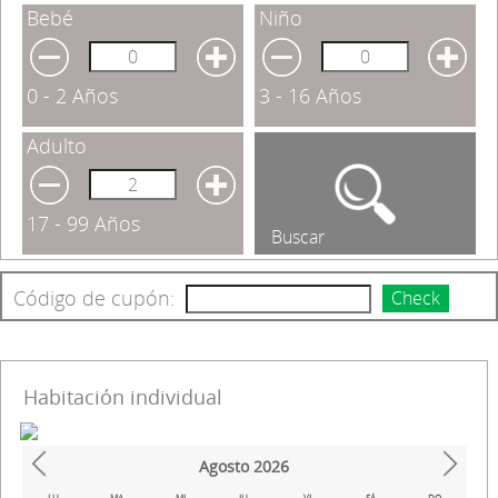
Bebé
Niño
0 - 2 Años
3 - 16 Años
Adulto
17 - 99 Años
Buscar
Código de cupón:
Check
Habitación individual
Agosto
2026
Prev
Next
LU
MA
MI
JU
VI
SÁ
DO