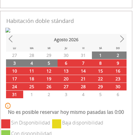
Habitación doble stándard
Agosto
2026
Prev
Next
LU
MA
MI
JU
VI
SÁ
DO
27
28
29
30
31
1
2
3
4
5
6
7
8
9
10
11
12
13
14
15
16
17
18
19
20
21
22
23
24
25
26
27
28
29
30
31
1
2
3
4
5
6
No es posible reservar hoy mismo pasadas las 0:00
Sin Disponibilidad
Baja disponibilidad
Con disponibilidad