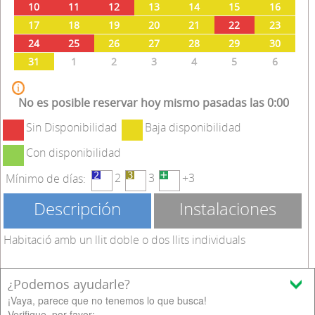
10
11
12
13
14
15
16
17
18
19
20
21
22
23
24
25
26
27
28
29
30
31
1
2
3
4
5
6
No es posible reservar hoy mismo pasadas las 0:00
Sin Disponibilidad
Baja disponibilidad
Con disponibilidad
2
3
+3
Mínimo de días:
Descripción
Instalaciones
Habitació amb un llit doble o dos llits individuals
¿Podemos ayudarle?
Ocupación máxima:
¡Vaya, parece que no tenemos lo que busca!
Verifique, por favor: