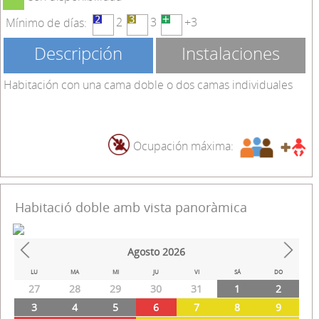
2
3
+3
Mínimo de días:
Descripción
Instalaciones
Habitación con una cama doble o dos camas individuales
Ocupación máxima:
Habitació doble amb vista panoràmica
Agosto
2026
Prev
Next
LU
MA
MI
JU
VI
SÁ
DO
27
28
29
30
31
1
2
3
4
5
6
7
8
9