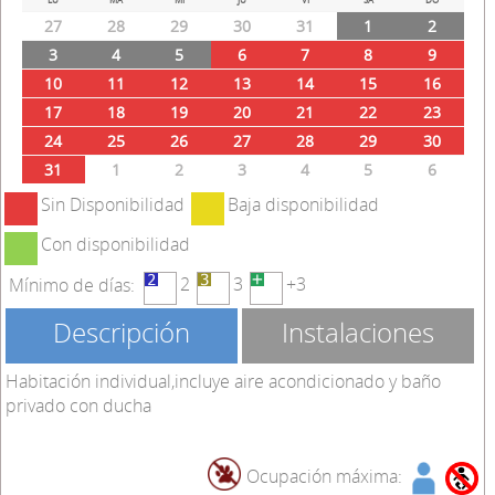
27
28
29
30
31
1
2
3
4
5
6
7
8
9
10
11
12
13
14
15
16
17
18
19
20
21
22
23
24
25
26
27
28
29
30
31
1
2
3
4
5
6
Sin Disponibilidad
Baja disponibilidad
Con disponibilidad
2
3
+3
Mínimo de días:
Descripción
Instalaciones
Habitación individual,incluye aire acondicionado y baño
privado con ducha
Ocupación máxima: