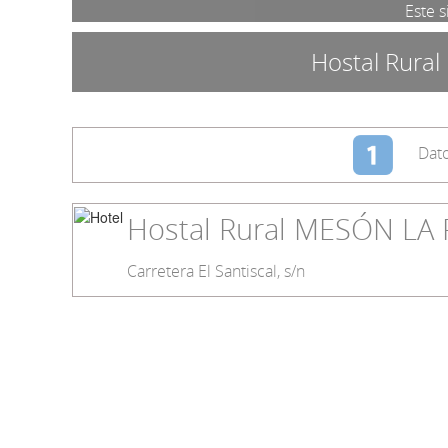
Este s
Hostal Rura
Dato
Hostal Rural MESÓN LA
Carretera El Santiscal, s/n
Aire Acond.
Información
Golf
Park. Gratis