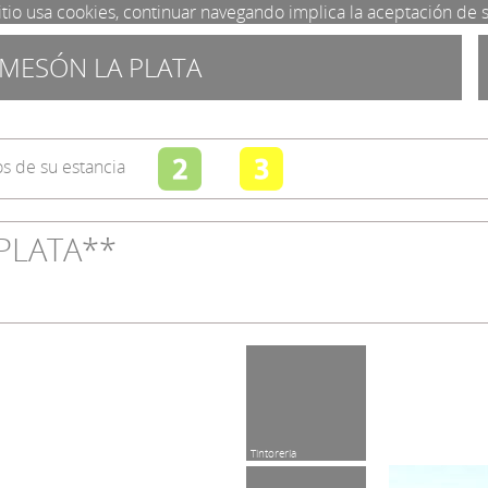
itio usa cookies, continuar navegando implica la aceptación de 
l MESÓN LA PLATA
s de su estancia
 PLATA**
Dep. Motor
Toallas incl.
Tintorería
Castillo