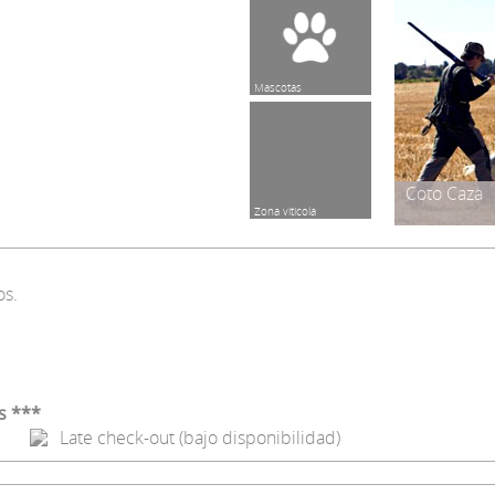
Mascotas
Coto Caza
Zona vitícola
os.
s ***
Late check-out (bajo disponibilidad)