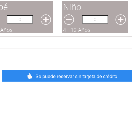
bé
Niño
3 Años
4 - 12 Años
Se puede reservar sin tarjeta de crédito