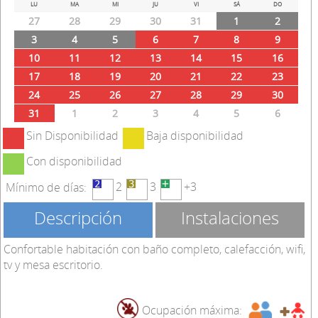
Prev
Next
LU
MA
MI
JU
VI
SÁ
DO
27
28
29
30
31
1
2
3
4
5
6
7
8
9
10
11
12
13
14
15
16
17
18
19
20
21
22
23
24
25
26
27
28
29
30
31
1
2
3
4
5
6
Sin Disponibilidad
Baja disponibilidad
Con disponibilidad
2
3
+3
Mínimo de días:
Descripción
Instalaciones
Confortable habitación con baño completo, calefacción, wifi,
tv y mesa escritorio.
Ocupación máxima: