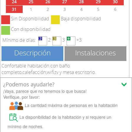
24
25
26
27
28
29
30
31
1
2
3
4
5
6
Sin Disponibilidad
Baja disponibilidad
Con disponibilidad
2
3
+3
Mínimo de días:
Descripción
Instalaciones
Confortable habitación con baño
completo,calefacción,wifi,tv y mesa escritorio.
¿Podemos ayudarle?
Ocupación máxima:
¡Vaya, parece que no tenemos lo que busca!
Verifique, por favor:
La cantidad máxima de personas en la habitación
La disponibilidad de la habitación y si requiere un
mínimo de noches.
Dinatur © 2014-2020 Casiopea Dinamización Turística S.L.