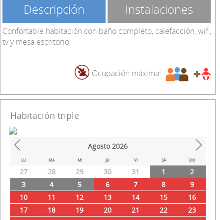
Descripción
Instalaciones
Confortable habitación con baño completo, calefacción, wifi,
tv y mesa escritorio
Ocupación máxima:
Habitación triple
Agosto
2026
Prev
Next
LU
MA
MI
JU
VI
SÁ
DO
27
28
29
30
31
1
2
3
4
5
6
7
8
9
10
11
12
13
14
15
16
17
18
19
20
21
22
23