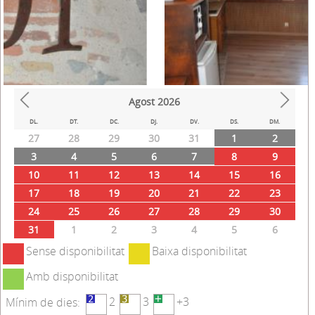
Agost
2026
Prev
Next
DL.
DT.
DC.
DJ.
DV.
DS.
DM.
27
28
29
30
31
1
2
3
4
5
6
7
8
9
10
11
12
13
14
15
16
17
18
19
20
21
22
23
24
25
26
27
28
29
30
31
1
2
3
4
5
6
Sense disponibilitat
Baixa disponibilitat
Amb disponibilitat
2
3
+3
Mínim de dies: