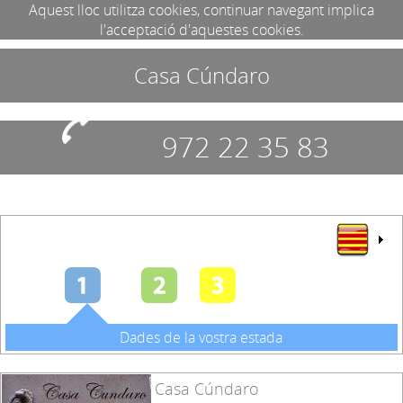
Aquest lloc utilitza cookies, continuar navegant implica
l'acceptació d'aquestes cookies.
Casa Cúndaro
972 22 35 83
Dades de la vostra estada
Casa Cúndaro