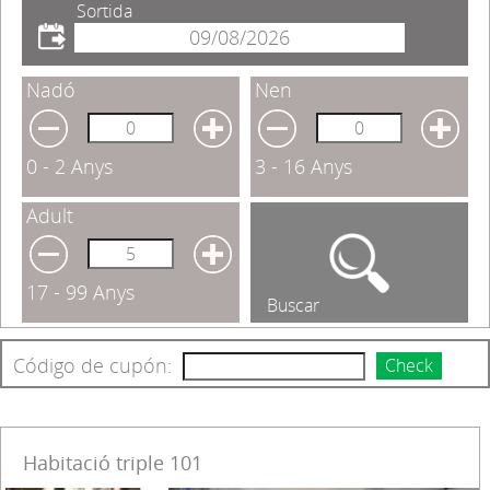
Sortida
Nadó
Nen
0 - 2 Anys
3 - 16 Anys
Adult
17 - 99 Anys
Buscar
Código de cupón:
Check
Habitació triple 101