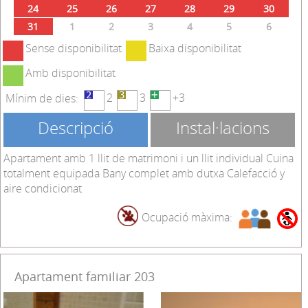
24
25
26
27
28
29
30
31
1
2
3
4
5
6
Sense disponibilitat
Baixa disponibilitat
Amb disponibilitat
2
3
+3
Mínim de dies:
Descripció
Instal·lacions
Apartament amb 1 llit de matrimoni i un llit individual Cuina
totalment equipada Bany complet amb dutxa Calefacció y
aire condicionat
Ocupació màxima:
Apartament familiar 203