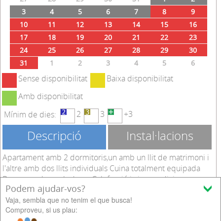
Agost
2026
Prev
Next
DL.
DT.
DC.
DJ.
DV.
DS.
DM.
27
28
29
30
31
1
2
3
4
5
6
7
8
9
10
11
12
13
14
15
16
17
18
19
20
21
22
23
24
25
26
27
28
29
30
31
1
2
3
4
5
6
Sense disponibilitat
Baixa disponibilitat
Podem ajudar-vos?
Vaja, sembla que no tenim el que busca!
Amb disponibilitat
Comproveu, si us plau:
2
3
+3