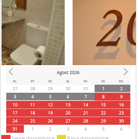
Agost
2026
Prev
Next
DL.
DT.
DC.
DJ.
DV.
DS.
DM.
27
28
29
30
31
1
2
3
4
5
6
7
8
9
10
11
12
13
14
15
16
17
18
19
20
21
22
23
24
25
26
27
28
29
30
31
1
2
3
4
5
6
Sense disponibilitat
Baixa disponibilitat