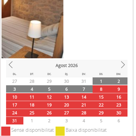
Calefacció i wifi
Ocupació màxima:
Habitació doble 205
Agost
2026
Prev
Next
DL.
DT.
DC.
DJ.
DV.
DS.
DM.
27
28
29
30
31
1
2
3
4
5
6
7
8
9
10
11
12
13
14
15
16
17
18
19
20
21
22
23
24
25
26
27
28
29
30
31
1
2
3
4
5
6
Sense disponibilitat
Baixa disponibilitat