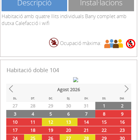
17
18
19
20
21
22
23
24
25
26
27
28
29
30
31
1
2
3
4
5
6
Sense disponibilitat
Baixa disponibilitat
Amb disponibilitat
2
3
+3
Mínim de dies:
Descripció
Instal·lacions
Habitació amb quatre llits individuals Bany complet amb
dutxa Calefacció i wifi
Ocupació màxima:
Habitació doble 104