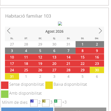
2
3
+3
Mínim de dies:
Descripció
Instal·lacions
Habitació amb dos dormitoris,un amb llit de matrimoni y
l'altre amb tres llits individuals Bany complet amb dutxa
Calefacció i wifi
Ocupació màxima:
Habitació familiar 103
Agost
2026
Prev
Next
DL.
DT.
DC.
DJ.
DV.
DS.
DM.
27
28
29
30
31
1
2
3
4
5
6
7
8
9
10
11
12
13
14
15
16