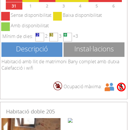
Agost
2026
Prev
Next
DL.
DT.
DC.
DJ.
DV.
DS.
DM.
27
28
29
30
31
1
2
3
4
5
6
7
8
9
10
11
12
13
14
15
16
17
18
19
20
21
22
23
24
25
26
27
28
29
30
31
1
2
3
4
5
6
Sense disponibilitat
Baixa disponibilitat
Amb disponibilitat
2
3
+3
Mínim de dies:
Descripció
Instal·lacions
Habitació amb llit de matrimoni Bany complet amb dutxa