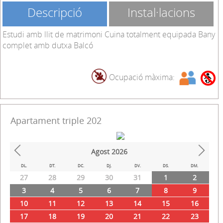
Descripció
Instal·lacions
Estudi amb llit de matrimoni Cuina totalment equipada Bany
complet amb dutxa Balcó
Ocupació màxima:
Apartament triple 202
Agost
2026
Prev
Next
DL.
DT.
DC.
DJ.
DV.
DS.
DM.
27
28
29
30
31
1
2
3
4
5
6
7
8
9
10
11
12
13
14
15
16
17
18
19
20
21
22
23