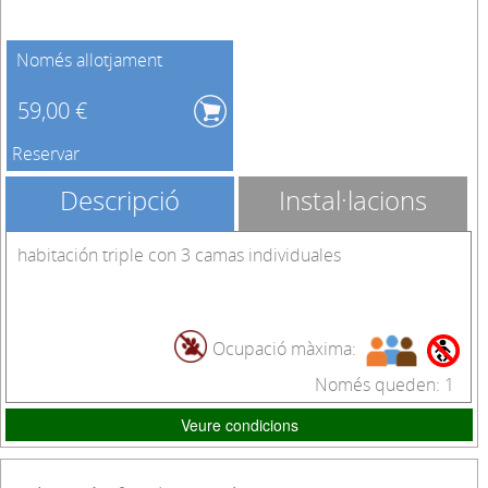
Només allotjament
59,00 €
Reservar
Descripció
Instal·lacions
habitación triple con 3 camas individuales
Ocupació màxima:
Només queden: 1
Veure condicions