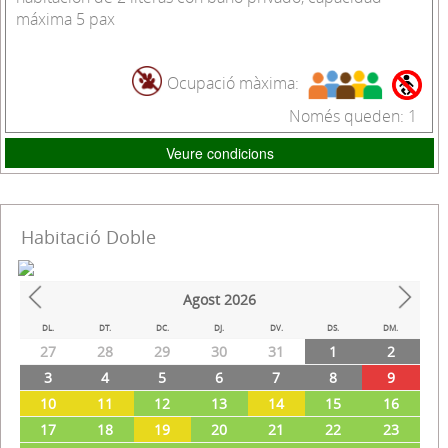
máxima 5 pax
Ocupació màxima:
Només queden: 1
Veure condicions
Habitació Doble
Agost
2026
Prev
Next
DL.
DT.
DC.
DJ.
DV.
DS.
DM.
27
28
29
30
31
1
2
3
4
5
6
7
8
9
10
11
12
13
14
15
16
17
18
19
20
21
22
23