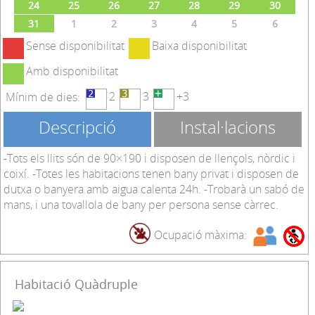
24
25
26
27
28
29
30
31
1
2
3
4
5
6
Sense disponibilitat
Baixa disponibilitat
Amb disponibilitat
2
3
+3
Mínim de dies:
Descripció
Instal·lacions
-Tots els llits són de 90×190 i disposen de llençols, nòrdic i
coixí. -Totes les habitacions tenen bany privat i disposen de
dutxa o banyera amb aigua calenta 24h. -Trobarà un sabó de
mans, i una tovallola de bany per persona sense càrrec.
Ocupació màxima:
Habitació Quàdruple