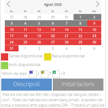
Agost
2026
Prev
Next
DL.
DT.
DC.
DJ.
DV.
DS.
DM.
27
28
29
30
31
1
2
3
4
5
6
7
8
9
10
11
12
13
14
15
16
17
18
19
20
21
22
23
24
25
26
27
28
29
30
31
1
2
3
4
5
6
Sense disponibilitat
Baixa disponibilitat
Amb disponibilitat
2
3
+3
Mínim de dies:
Descripció
Instal·lacions
-Tots els llits són de 90×190 i disposen de llençols, nòrdic i
coixí. -Totes les habitacions tenen bany privat i disposen de
dutxa o banyera amb aigua calenta 24h. -Trobarà un sabó de