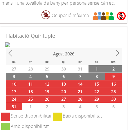
mans, i una tovallola de bany per persona sense càrrec.
Ocupació màxima:
Habitació Quíntuple
Agost
2026
Prev
Next
DL.
DT.
DC.
DJ.
DV.
DS.
DM.
27
28
29
30
31
1
2
3
4
5
6
7
8
9
10
11
12
13
14
15
16
17
18
19
20
21
22
23
24
25
26
27
28
29
30
31
1
2
3
4
5
6
Sense disponibilitat
Baixa disponibilitat
Amb disponibilitat