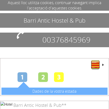
Aquest lloc utilitza cookies, continuar navegant implica
l'acceptació d'aquestes cookies.
Barri Antic Hostel & Pub
00376845969
Dades de la vostra estada
Barri Antic Hostel & Pub**