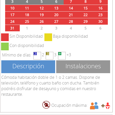
3
4
5
6
7
8
9
10
11
12
13
14
15
16
17
18
19
20
21
22
23
24
25
26
27
28
29
30
31
1
2
3
4
5
6
Sin Disponibilidad
Baja disponibilidad
Con disponibilidad
2
3
+3
Mínimo de días:
Descripción
Instalaciones
Cómoda habitación doble de 1 o 2 camas. Dispone de
televisión, teléfono y cuarto baño con ducha. También
podréis disfrutar de desayuno y comidas en nuestro
restaurante.
Ocupación máxima: