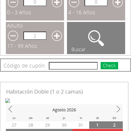
0 - 3 Años
4 - 16 Años
Adulto
17 - 99 Años
Buscar
Código de cupón:
Check
Habitación Doble (1 o 2 camas)
Agosto
2026
Prev
Next
LU
MA
MI
JU
VI
SÁ
DO
27
28
29
30
31
1
2