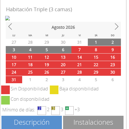
Habitación Triple (3 camas)
Agosto
2026
Prev
Next
LU
MA
MI
JU
VI
SÁ
DO
27
28
29
30
31
1
2
3
4
5
6
7
8
9
10
11
12
13
14
15
16
17
18
19
20
21
22
23
24
25
26
27
28
29
30
31
1
2
3
4
5
6
Sin Disponibilidad
Baja disponibilidad
Con disponibilidad
2
3
+3
Mínimo de días:
Descripción
Instalaciones