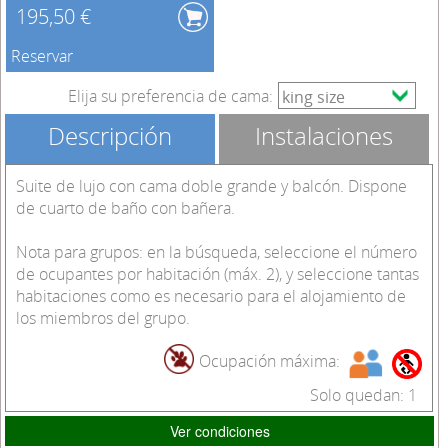
195,50 €
Reservar
Elija su preferencia de cama:
Descripción
Instalaciones
Suite de lujo con cama doble grande y balcón. Dispone
de cuarto de baño con bañera.
Nota para grupos: en la búsqueda, seleccione el número
de ocupantes por habitación (máx. 2), y seleccione tantas
habitaciones como es necesario para el alojamiento de
los miembros del grupo.
Ocupación máxima:
Solo quedan: 1
Ver condiciones