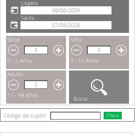
Llegada
Salida
Bebé
Niño
0 - 2 Años
3 - 10 Años
Adulto
11 - 99 Años
Buscar
Código de cupón:
Check