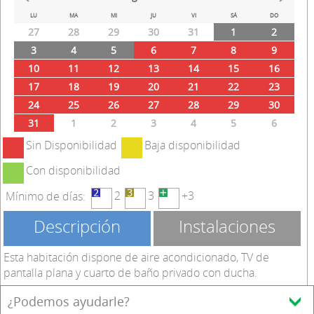
Prev
Next
LU
MA
MI
JU
VI
SÁ
DO
27
28
29
30
31
1
2
3
4
5
6
7
8
9
10
11
12
13
14
15
16
17
18
19
20
21
22
23
24
25
26
27
28
29
30
31
1
2
3
4
5
6
Sin Disponibilidad
Baja disponibilidad
Con disponibilidad
2
3
+3
Mínimo de días:
Descripción
Instalaciones
Esta habitación dispone de aire acondicionado, TV de
pantalla plana y cuarto de baño privado con ducha.
¿Podemos ayudarle?