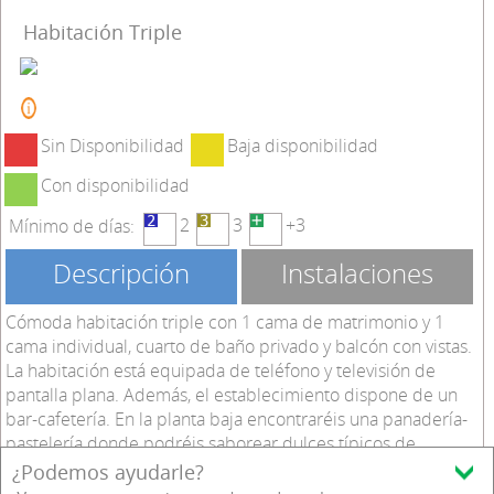
Habitación Triple
Sin Disponibilidad
Baja disponibilidad
Con disponibilidad
2
3
+3
Mínimo de días:
Descripción
Instalaciones
Cómoda habitación triple con 1 cama de matrimonio y 1
cama individual, cuarto de baño privado y balcón con vistas.
La habitación está equipada de teléfono y televisión de
pantalla plana. Además, el establecimiento dispone de un
bar-cafetería. En la planta baja encontraréis una panadería-
pastelería donde podréis saborear dulces típicos de
Andorra.
¿Podemos ayudarle?