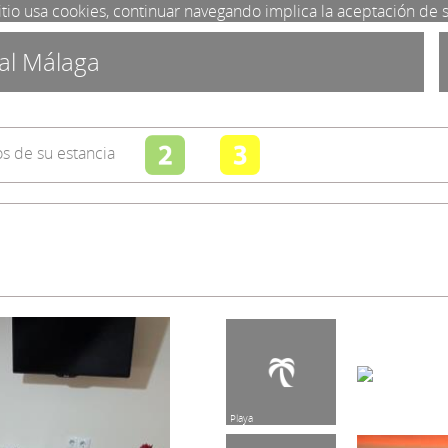
itio usa cookies, continuar navegando implica la aceptación de 
al Málaga
s de su estancia
Guardabicis
Info Entorno
Playa
Parking Ext.