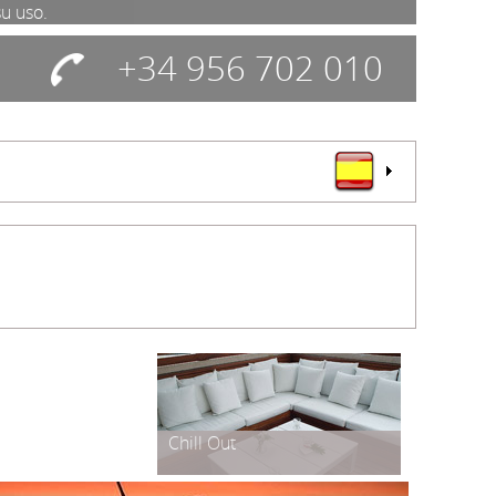
su uso.
+34 956 702 010
Chill Out
Teatro