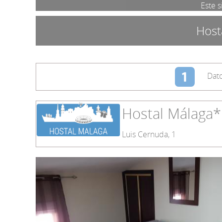
Este s
Host
Dato
Hostal Málaga*
Luis Cernuda, 1
Wifi en hab.
Vela
Microondas
Calefacción