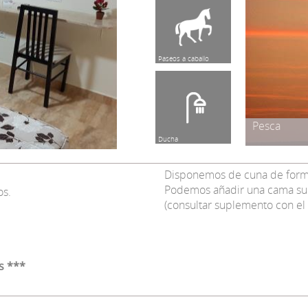
Parada Bus
Pesca
Ducha
Disponemos de cuna de forma 
Podemos añadir una cama supl
os.
(consultar suplemento con el 
s ***