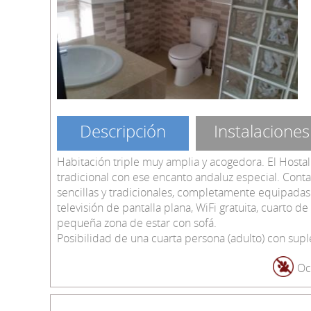
Descripción
Instalaciones
Habitación triple muy amplia y acogedora. El Hostal
tradicional con ese encanto andaluz especial. Cont
sencillas y tradicionales, completamente equipadas
televisión de pantalla plana, WiFi gratuita, cuarto 
pequeña zona de estar con sofá.
Posibilidad de una cuarta persona (adulto) con sup
Oc