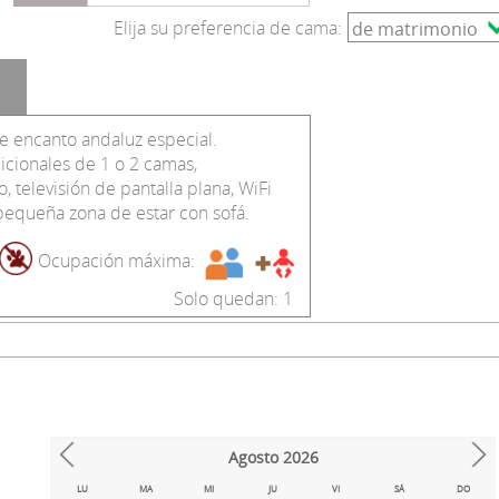
Elija su preferencia de cama:
se encanto andaluz especial.
icionales de 1 o 2 camas,
televisión de pantalla plana, WiFi
pequeña zona de estar con sofá.
Ocupación máxima:
Solo quedan: 1
Agosto
2026
Prev
Next
LU
MA
MI
JU
VI
SÁ
DO