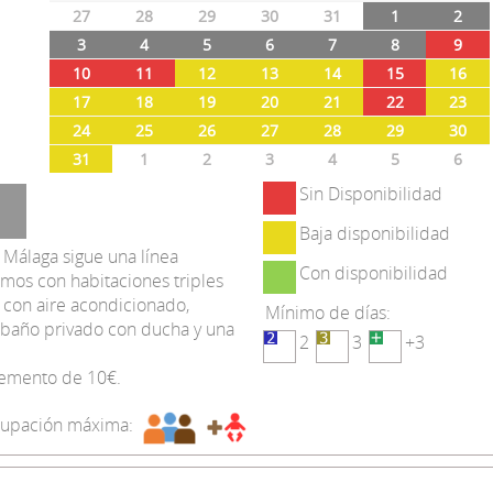
27
28
29
30
31
1
2
3
4
5
6
7
8
9
10
11
12
13
14
15
16
17
18
19
20
21
22
23
24
25
26
27
28
29
30
31
1
2
3
4
5
6
Sin Disponibilidad
Baja disponibilidad
 Málaga sigue una línea
Con disponibilidad
amos con habitaciones triples
 con aire acondicionado,
Mínimo de días:
de baño privado con ducha y una
2
3
+3
lemento de 10€.
upación máxima: