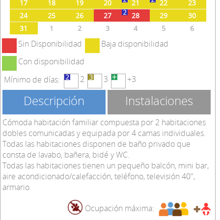
17
18
19
20
21
22
23
24
25
26
27
28
29
30
31
1
2
3
4
5
6
Sin Disponibilidad
Baja disponibilidad
Con disponibilidad
2
3
+3
Mínimo de días:
Descripción
Instalaciones
Cómoda habitación familiar compuesta por 2 habitaciones
dobles comunicadas y equipada por 4 camas individuales.
Todas las habitaciones disponen de baño privado que
consta de lavabo, bañera, bidé y WC.
Todas las habitaciones tienen un pequeño balcón, mini bar,
aire acondicionado/calefacción, teléfono, televisión 40",
armario.
Ocupación máxima: