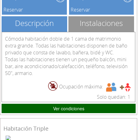
Reservar
Reservar
Descripción
Instalaciones
Cómoda habitación doble de 1 cama de matrimonio
extra grande. Todas las habitaciones disponen de baño
privado que consta de lavabo, bañera, bidé y WC.
Todas las habitaciones tienen un pequeño balcón, mini
bar, aire acondicionado/calefacción, teléfono, televisión
50", armario.
Ocupación máxima:
Solo quedan: 1
Ver condiciones
Habitación Triple