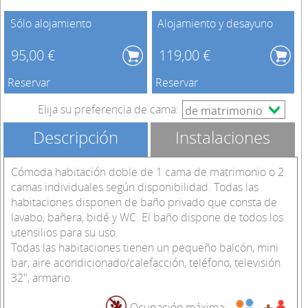
Sólo alojamiento
Alojamiento y desayuno
95,00 €
119,00 €
Reservar
Reservar
Elija su preferencia de cama:
Descripción
Instalaciones
Cómoda habitación doble de 1 cama de matrimonio o 2
camas individuales según disponibilidad. Todas las
habitaciones disponen de baño privado que consta de
lavabo, bañera, bidé y WC. El baño dispone de todos los
utensilios para su uso.
Todas las habitaciones tienen un pequeño balcón, mini
bar, aire acondicionado/calefacción, teléfono, televisión
32", armario.
Ocupación máxima: