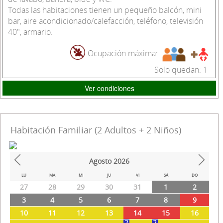
Todas las habitaciones tienen un pequeño balcón, mini
bar, aire acondicionado/calefacción, teléfono, televisión
40", armario.
Ocupación máxima:
Solo quedan: 1
Ver condiciones
Habitación Familiar (2 Adultos + 2 Niños)
Agosto
2026
Prev
Next
LU
MA
MI
JU
VI
SÁ
DO
27
28
29
30
31
1
2
3
4
5
6
7
8
9
10
11
12
13
14
15
16