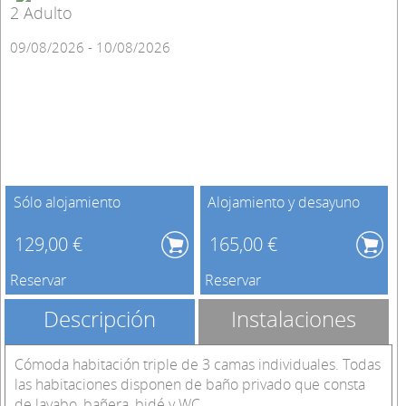
2 Adulto
09/08/2026 - 10/08/2026
Sólo alojamiento
Alojamiento y desayuno
129,00 €
165,00 €
Reservar
Reservar
Descripción
Instalaciones
Cómoda habitación triple de 3 camas individuales. Todas
las habitaciones disponen de baño privado que consta
de lavabo, bañera, bidé y WC.