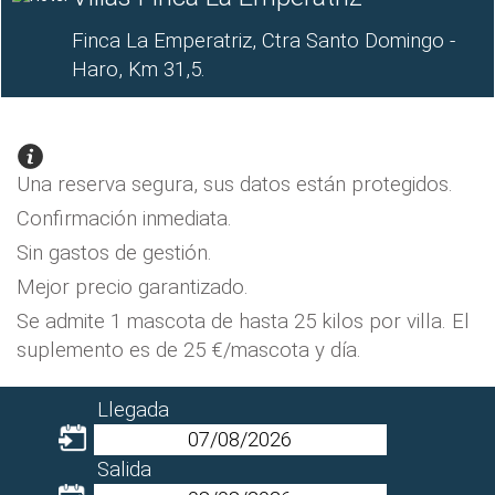
Finca La Emperatriz, Ctra Santo Domingo -
Haro, Km 31,5.
Una reserva segura, sus datos están protegidos.
Confirmación inmediata.
Sin gastos de gestión.
Mejor precio garantizado.
Se admite 1 mascota de hasta 25 kilos por villa. El
suplemento es de 25 €/mascota y día.
Llegada
Salida