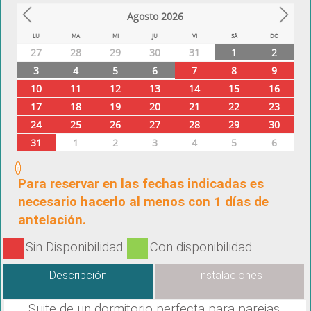
Agosto
2026
Prev
Next
LU
MA
MI
JU
VI
SÁ
DO
27
28
29
30
31
1
2
3
4
5
6
7
8
9
10
11
12
13
14
15
16
17
18
19
20
21
22
23
24
25
26
27
28
29
30
31
1
2
3
4
5
6
Para reservar en las fechas indicadas es
necesario hacerlo al menos con 1 días de
antelación.
Sin Disponibilidad
Con disponibilidad
Descripción
Instalaciones
Suite de un dormitorio perfecta para parejas.