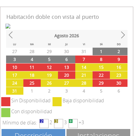
Habitación doble con vista al puerto
Agosto
2026
Prev
Next
LU
MA
MI
JU
VI
SÁ
DO
27
28
29
30
31
1
2
3
4
5
6
7
8
9
10
11
12
13
14
15
16
17
18
19
20
21
22
23
24
25
26
27
28
29
30
31
1
2
3
4
5
6
Sin Disponibilidad
Baja disponibilidad
Con disponibilidad
2
3
+3
Mínimo de días:
Descripción
Instalaciones