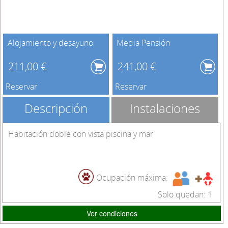
Alojamiento y desayuno
Media Pensión
211,00 €
241,00 €
Reservar
Reservar
Descripción
Instalaciones
Habitación doble con vista piscina y mar
Ocupación máxima:
Solo quedan: 1
Ver condiciones