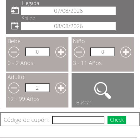
Llegada
Salida
Bebé
Niño
0 - 2 Años
3 - 11 Años
Adulto
12 - 99 Años
Buscar
Código de cupón:
Check