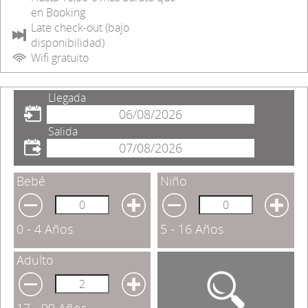
en Booking
Late check-out (bajo
disponibilidad)
Wifi gratuito
Llegada
Salida
Bebé
Niño
0 - 4 Años
5 - 16 Años
Adulto