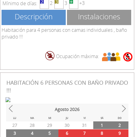
2
3
+3
Mínimo de días:
Descripción
Instalaciones
Habitación para 4 personas con camas individuales , baño
privado !!!
Ocupación máxima:
HABITACIÓN 6 PERSONAS CON BAÑO PRIVADO
!!!
Agosto
2026
Prev
Next
LU
MA
MI
JU
VI
SÁ
DO
27
28
29
30
31
1
2
3
4
5
6
7
8
9