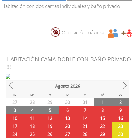
Habitación con dos camas individuales y baño privado .
Ocupación máxima:
HABITACIÓN CAMA DOBLE CON BAÑO PRIVADO
!!!
Agosto
2026
Prev
Next
LU
MA
MI
JU
VI
SÁ
DO
27
28
29
30
31
1
2
3
4
5
6
7
8
9
10
11
12
13
14
15
16
17
18
19
20
21
22
23
24
25
26
27
28
29
30