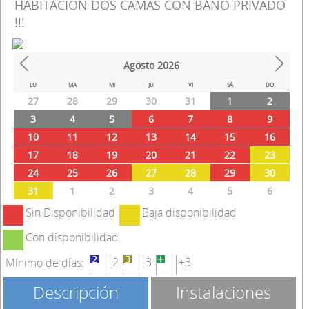
HABITACIÓN DOS CAMAS CON BAÑO PRIVADO
!!!
Agosto
2026
Prev
Next
LU
MA
MI
JU
VI
SÁ
DO
27
28
29
30
31
1
2
3
4
5
6
7
8
9
10
11
12
13
14
15
16
17
18
19
20
21
22
23
24
25
26
27
28
29
30
31
1
2
3
4
5
6
Sin Disponibilidad
Baja disponibilidad
Con disponibilidad
2
3
+3
Mínimo de días:
Descripción
Instalaciones