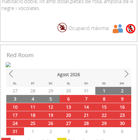
Habitació doble, llit amb dosel,pètals de rosa, ampolla de vi
negre i xocolates.
Ocupació màxima:
Red Room
Agost
2026
Prev
Next
DL.
DT.
DC.
DJ.
DV.
DS.
DM.
27
28
29
30
31
1
2
3
4
5
6
7
8
9
10
11
12
13
14
15
16
17
18
19
20
21
22
23
24
25
26
27
28
29
30
31
1
2
3
4
5
6