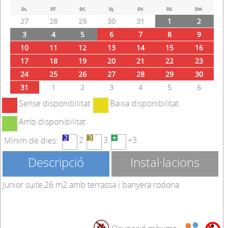
Prev
Next
DL.
DT.
DC.
DJ.
DV.
DS.
DM.
27
28
29
30
31
1
2
3
4
5
6
7
8
9
10
11
12
13
14
15
16
17
18
19
20
21
22
23
24
25
26
27
28
29
30
31
1
2
3
4
5
6
Sense disponibilitat
Baixa disponibilitat
Amb disponibilitat
2
3
+3
Mínim de dies:
Descripció
Instal·lacions
Junior suite,26 m2 amb terrassa i banyera rodona