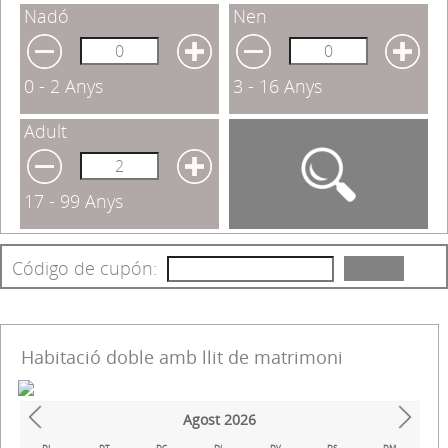
Nadó
Nen
0 - 2 Anys
3 - 16 Anys
Adult
17 - 99 Anys
Buscar
Código de cupón:
Check
Habitació doble amb llit de matrimoni
Agost
2026
Prev
Next
DL.
DT.
DC.
DJ.
DV.
DS.
DM.