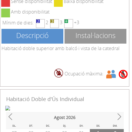
Sense disponibilitat
Baixa disponibilitat
Amb disponibilitat
2
3
+3
Mínim de dies:
Descripció
Instal·lacions
Habitació doble superior amb balcó i vista de la catedral
Ocupació màxima:
Habitació Doble d'Ús Individual
Agost
2026
Prev
Next
DL.
DT.
DC.
DJ.
DV.
DS.
DM.