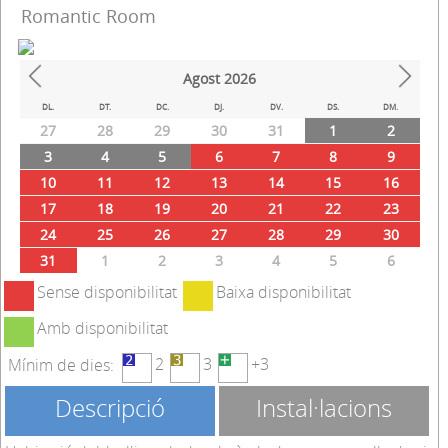
Romantic Room
Agost
2026
Prev
Next
DL.
DT.
DC.
DJ.
DV.
DS.
DM.
27
28
29
30
31
1
2
3
4
5
6
7
8
9
10
11
12
13
14
15
16
17
18
19
20
21
22
23
24
25
26
27
28
29
30
31
1
2
3
4
5
6
Sense disponibilitat
Baixa disponibilitat
Amb disponibilitat
2
3
+3
Mínim de dies:
Descripció
Instal·lacions