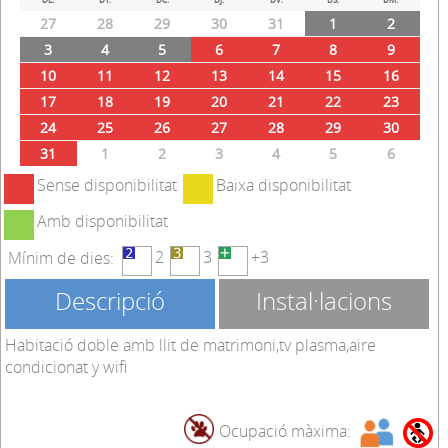
27
28
29
30
31
1
2
3
4
5
6
7
8
9
10
11
12
13
14
15
16
17
18
19
20
21
22
23
24
25
26
27
28
29
30
31
1
2
3
4
5
6
Sense disponibilitat
Baixa disponibilitat
Amb disponibilitat
2
3
+3
Mínim de dies:
Descripció
Instal·lacions
Habitació doble amb llit de matrimoni,tv plasma,aire
condicionat y wifi
Ocupació màxima: