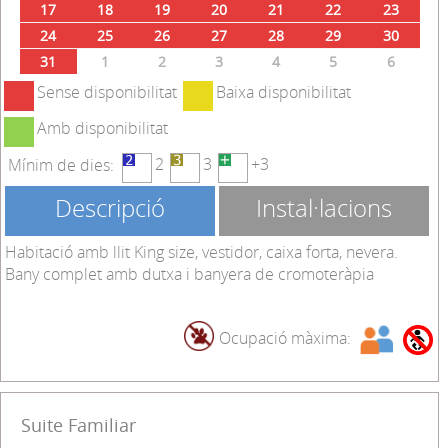
17
18
19
20
21
22
23
24
25
26
27
28
29
30
31
1
2
3
4
5
6
Sense disponibilitat
Baixa disponibilitat
Amb disponibilitat
2
3
+3
Mínim de dies:
Descripció
Instal·lacions
Habitació amb llit King size, vestidor, caixa forta, nevera.
Bany complet amb dutxa i banyera de cromoteràpia
Ocupació màxima:
Suite Familiar