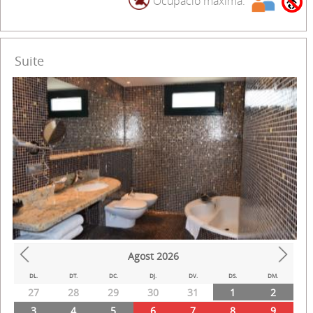
Ocupació màxima:
Suite
Agost
2026
Prev
Next
DL.
DT.
DC.
DJ.
DV.
DS.
DM.
27
28
29
30
31
1
2
3
4
5
6
7
8
9