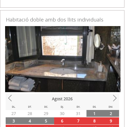
Habitació doble amb dos llits individuals
Agost
2026
Prev
Next
DL.
DT.
DC.
DJ.
DV.
DS.
DM.
27
28
29
30
31
1
2
3
4
5
6
7
8
9