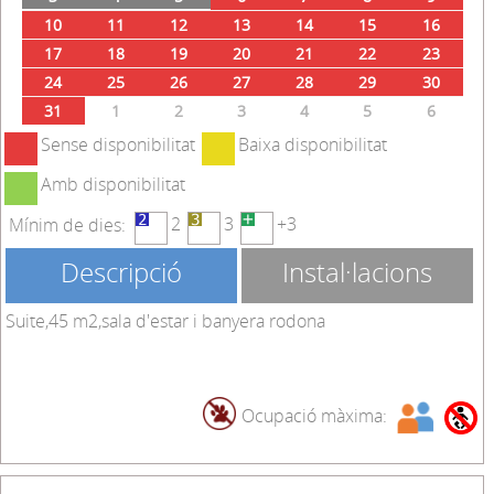
10
11
12
13
14
15
16
17
18
19
20
21
22
23
24
25
26
27
28
29
30
31
1
2
3
4
5
6
Sense disponibilitat
Baixa disponibilitat
Amb disponibilitat
2
3
+3
Mínim de dies:
Descripció
Instal·lacions
Suite,45 m2,sala d'estar i banyera rodona
Ocupació màxima: