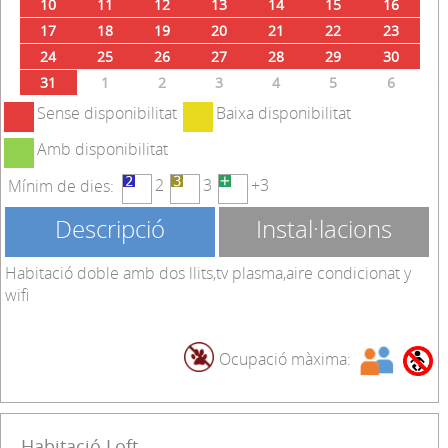
10
11
12
13
14
15
16
17
18
19
20
21
22
23
24
25
26
27
28
29
30
31
1
2
3
4
5
6
Sense disponibilitat
Baixa disponibilitat
Amb disponibilitat
2
3
+3
Mínim de dies:
Descripció
Instal·lacions
Habitació doble amb dos llits,tv plasma,aire condicionat y
wifi
Ocupació màxima:
Habitació Loft