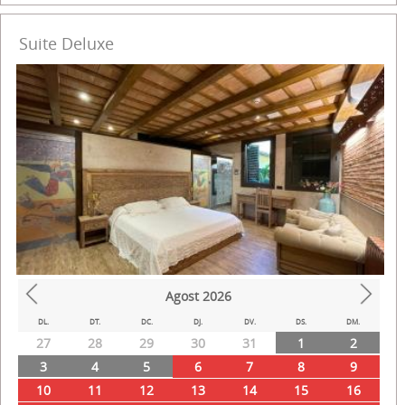
Suite Deluxe
Agost
2026
Prev
Next
DL.
DT.
DC.
DJ.
DV.
DS.
DM.
27
28
29
30
31
1
2
3
4
5
6
7
8
9
10
11
12
13
14
15
16