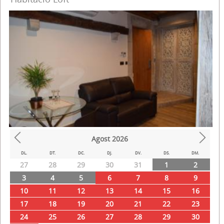
Agost
2026
Prev
Next
DL.
DT.
DC.
DJ.
DV.
DS.
DM.
27
28
29
30
31
1
2
3
4
5
6
7
8
9
10
11
12
13
14
15
16
17
18
19
20
21
22
23
24
25
26
27
28
29
30