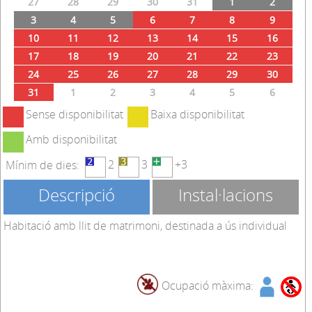
27
28
29
30
31
1
2
3
4
5
6
7
8
9
10
11
12
13
14
15
16
17
18
19
20
21
22
23
24
25
26
27
28
29
30
31
1
2
3
4
5
6
Sense disponibilitat
Baixa disponibilitat
Amb disponibilitat
2
3
+3
Mínim de dies:
Descripció
Instal·lacions
Habitació amb llit de matrimoni, destinada a ús individual
Ocupació màxima: