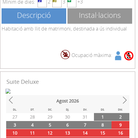
2
3
+3
Mínim de dies:
Descripció
Instal·lacions
Habitació amb llit de matrimoni, destinada a ús individual
Ocupació màxima:
Suite Deluxe
Agost
2026
Prev
Next
DL.
DT.
DC.
DJ.
DV.
DS.
DM.
27
28
29
30
31
1
2
3
4
5
6
7
8
9
10
11
12
13
14
15
16