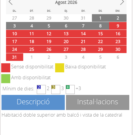
Agost
2026
Prev
Next
DL.
DT.
DC.
DJ.
DV.
DS.
DM.
27
28
29
30
31
1
2
3
4
5
6
7
8
9
10
11
12
13
14
15
16
17
18
19
20
21
22
23
24
25
26
27
28
29
30
31
1
2
3
4
5
6
Sense disponibilitat
Baixa disponibilitat
Amb disponibilitat
2
3
+3
Mínim de dies:
Descripció
Instal·lacions
Habitació doble superior amb balcó i vista de la catedral