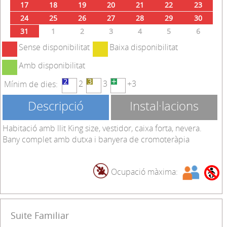
17
18
19
20
21
22
23
24
25
26
27
28
29
30
31
1
2
3
4
5
6
Sense disponibilitat
Baixa disponibilitat
Amb disponibilitat
2
3
+3
Mínim de dies:
Descripció
Instal·lacions
Habitació amb llit King size, vestidor, caixa forta, nevera.
Bany complet amb dutxa i banyera de cromoteràpia
Ocupació màxima:
Suite Familiar