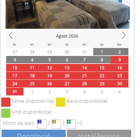
Agost
2026
Prev
Next
DL.
DT.
DC.
DJ.
DV.
DS.
DM.
27
28
29
30
31
1
2
3
4
5
6
7
8
9
10
11
12
13
14
15
16
17
18
19
20
21
22
23
24
25
26
27
28
29
30
31
1
2
3
4
5
6
Sense disponibilitat
Baixa disponibilitat
Amb disponibilitat
2
3
+3
Mínim de dies:
Descripció
Instal·lacions