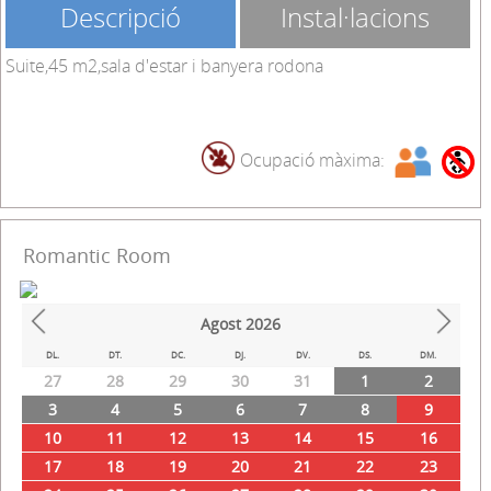
Descripció
Instal·lacions
Suite,45 m2,sala d'estar i banyera rodona
Ocupació màxima:
Romantic Room
Agost
2026
Prev
Next
DL.
DT.
DC.
DJ.
DV.
DS.
DM.
27
28
29
30
31
1
2
3
4
5
6
7
8
9
10
11
12
13
14
15
16
17
18
19
20
21
22
23