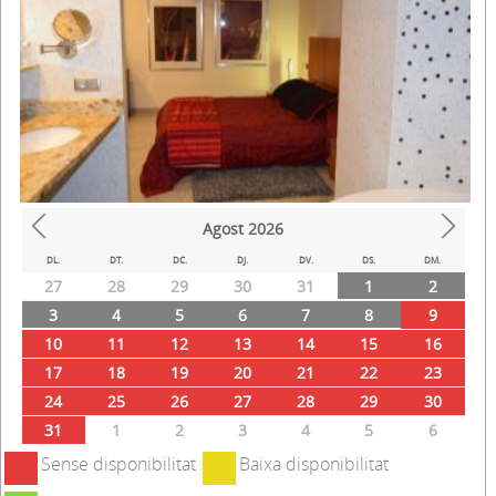
Agost
2026
Prev
Next
DL.
DT.
DC.
DJ.
DV.
DS.
DM.
27
28
29
30
31
1
2
3
4
5
6
7
8
9
10
11
12
13
14
15
16
17
18
19
20
21
22
23
24
25
26
27
28
29
30
31
1
2
3
4
5
6
Sense disponibilitat
Baixa disponibilitat