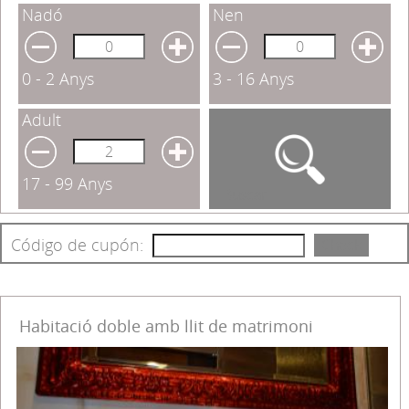
Nadó
Nen
0 - 2 Anys
3 - 16 Anys
Adult
17 - 99 Anys
Buscar
Código de cupón:
Check
Habitació doble amb llit de matrimoni