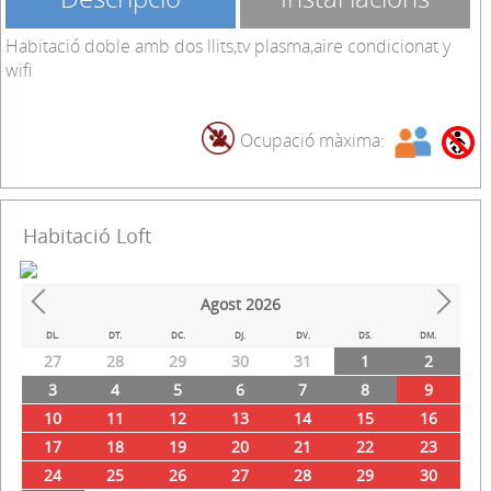
Habitació doble amb dos llits,tv plasma,aire condicionat y
wifi
Ocupació màxima:
Habitació Loft
Agost
2026
Prev
Next
DL.
DT.
DC.
DJ.
DV.
DS.
DM.
27
28
29
30
31
1
2
3
4
5
6
7
8
9
10
11
12
13
14
15
16
17
18
19
20
21
22
23
24
25
26
27
28
29
30