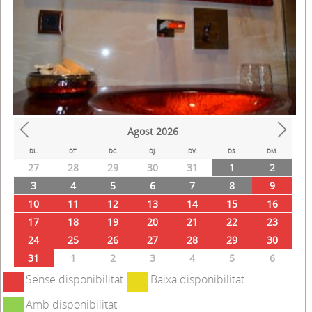
Agost
2026
Prev
Next
DL.
DT.
DC.
DJ.
DV.
DS.
DM.
27
28
29
30
31
1
2
3
4
5
6
7
8
9
10
11
12
13
14
15
16
17
18
19
20
21
22
23
24
25
26
27
28
29
30
31
1
2
3
4
5
6
Sense disponibilitat
Baixa disponibilitat
Amb disponibilitat