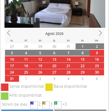
Agost
2026
Prev
Next
DL.
DT.
DC.
DJ.
DV.
DS.
DM.
27
28
29
30
31
1
2
3
4
5
6
7
8
9
10
11
12
13
14
15
16
17
18
19
20
21
22
23
24
25
26
27
28
29
30
31
1
2
3
4
5
6
Sense disponibilitat
Baixa disponibilitat
Amb disponibilitat
2
3
+3
Mínim de dies: