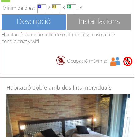
2
3
+3
Mínim de dies:
Descripció
Instal·lacions
Habitació doble amb llit de matrimoni,tv plasma,aire
condicionat y wifi
Ocupació màxima:
Habitació doble amb dos llits individuals