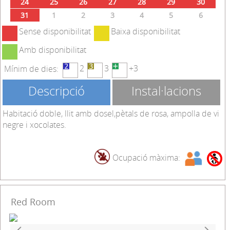
24
25
26
27
28
29
30
31
1
2
3
4
5
6
Sense disponibilitat
Baixa disponibilitat
Amb disponibilitat
2
3
+3
Mínim de dies:
Descripció
Instal·lacions
Habitació doble, llit amb dosel,pètals de rosa, ampolla de vi
negre i xocolates.
Ocupació màxima:
Red Room