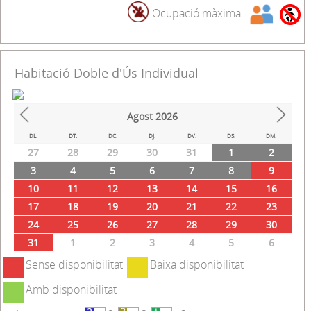
Ocupació màxima:
Habitació Doble d'Ús Individual
Agost
2026
Prev
Next
DL.
DT.
DC.
DJ.
DV.
DS.
DM.
27
28
29
30
31
1
2
3
4
5
6
7
8
9
10
11
12
13
14
15
16
17
18
19
20
21
22
23
24
25
26
27
28
29
30
31
1
2
3
4
5
6
Sense disponibilitat
Baixa disponibilitat
Amb disponibilitat