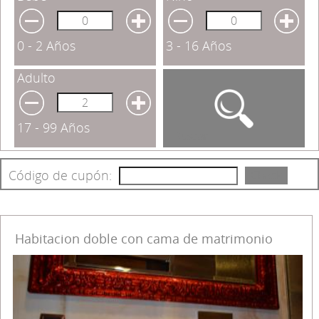
0 - 2 Años
3 - 16 Años
Adulto
17 - 99 Años
Buscar
Código de cupón:
Check
Habitacion doble con cama de matrimonio