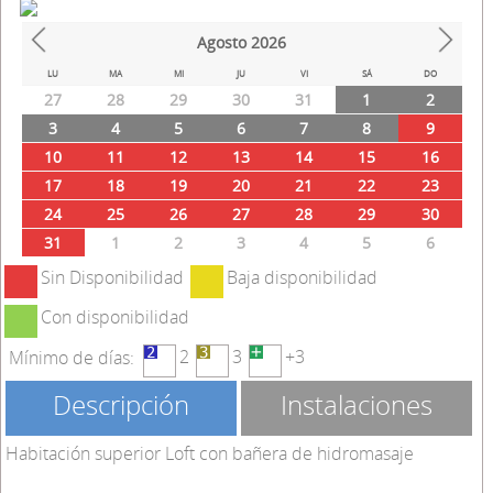
Agosto
2026
Prev
Next
LU
MA
MI
JU
VI
SÁ
DO
27
28
29
30
31
1
2
3
4
5
6
7
8
9
10
11
12
13
14
15
16
17
18
19
20
21
22
23
24
25
26
27
28
29
30
31
1
2
3
4
5
6
Sin Disponibilidad
Baja disponibilidad
Con disponibilidad
2
3
+3
Mínimo de días:
Descripción
Instalaciones
Habitación superior Loft con bañera de hidromasaje