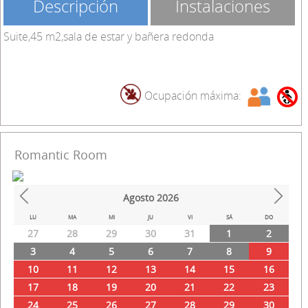
Descripción
Instalaciones
Suite,45 m2,sala de estar y bañera redonda
Ocupación máxima:
Romantic Room
Agosto
2026
Prev
Next
LU
MA
MI
JU
VI
SÁ
DO
27
28
29
30
31
1
2
3
4
5
6
7
8
9
10
11
12
13
14
15
16
17
18
19
20
21
22
23
24
25
26
27
28
29
30