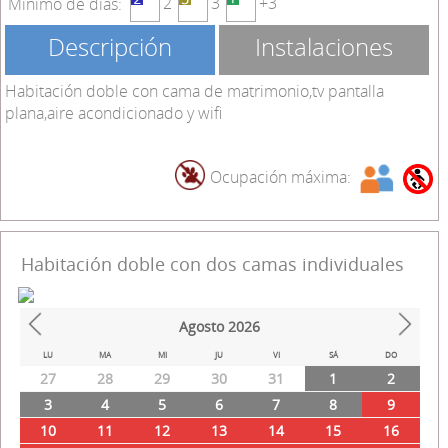
2
3
+3
Mínimo de días:
Descripción
Instalaciones
Habitación doble con cama de matrimonio,tv pantalla
plana,aire acondicionado y wifi
Ocupación máxima:
Habitación doble con dos camas individuales
Agosto
2026
Prev
Next
LU
MA
MI
JU
VI
SÁ
DO
27
28
29
30
31
1
2
3
4
5
6
7
8
9
10
11
12
13
14
15
16