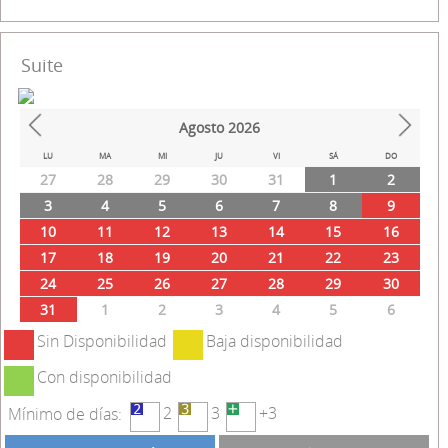
Suite
Agosto
2026
Prev
Next
LU
MA
MI
JU
VI
SÁ
DO
27
28
29
30
31
1
2
3
4
5
6
7
8
9
10
11
12
13
14
15
16
17
18
19
20
21
22
23
24
25
26
27
28
29
30
31
1
2
3
4
5
6
Sin Disponibilidad
Baja disponibilidad
Con disponibilidad
2
3
+3
Mínimo de días: