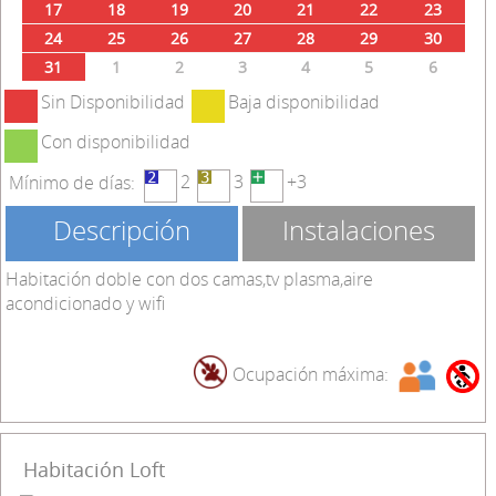
17
18
19
20
21
22
23
24
25
26
27
28
29
30
31
1
2
3
4
5
6
Sin Disponibilidad
Baja disponibilidad
Con disponibilidad
2
3
+3
Mínimo de días:
Descripción
Instalaciones
Habitación doble con dos camas,tv plasma,aire
acondicionado y wifi
Ocupación máxima:
Habitación Loft