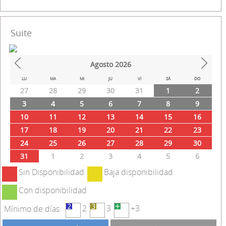
Suite
Agosto
2026
Prev
Next
LU
MA
MI
JU
VI
SÁ
DO
27
28
29
30
31
1
2
3
4
5
6
7
8
9
10
11
12
13
14
15
16
17
18
19
20
21
22
23
24
25
26
27
28
29
30
31
1
2
3
4
5
6
Sin Disponibilidad
Baja disponibilidad
Con disponibilidad
2
3
+3
Mínimo de días: