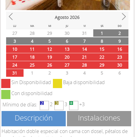
Agosto
2026
Prev
Next
LU
MA
MI
JU
VI
SÁ
DO
27
28
29
30
31
1
2
3
4
5
6
7
8
9
10
11
12
13
14
15
16
17
18
19
20
21
22
23
24
25
26
27
28
29
30
31
1
2
3
4
5
6
Sin Disponibilidad
Baja disponibilidad
Con disponibilidad
2
3
+3
Mínimo de días:
Descripción
Instalaciones
Habitación doble especial con cama con dosel, pétalos de