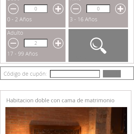
0 - 2 Años
3 - 16 Años
Adulto
17 - 99 Años
Buscar
Código de cupón:
Check
Habitacion doble con cama de matrimonio