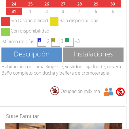
24
25
26
27
28
29
30
31
1
2
3
4
5
6
Sin Disponibilidad
Baja disponibilidad
Con disponibilidad
2
3
+3
Mínimo de días:
Descripción
Instalaciones
Habitación con cama King size, vestidor, caja fuerte, nevera.
Baño completo con ducha y bañera de cromoterapia
Ocupación máxima:
Suite Familiar