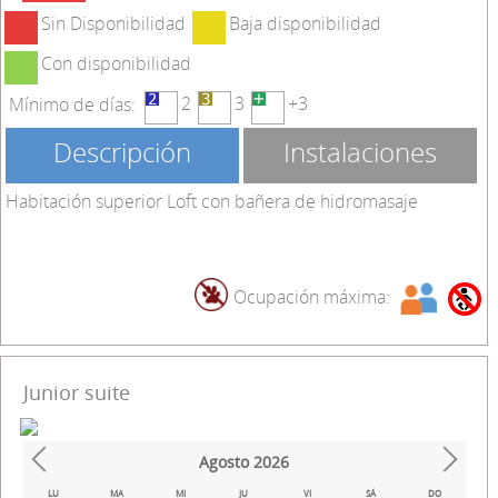
Sin Disponibilidad
Baja disponibilidad
Con disponibilidad
2
3
+3
Mínimo de días:
Descripción
Instalaciones
Habitación superior Loft con bañera de hidromasaje
Ocupación máxima:
Junior suite
Agosto
2026
Prev
Next
LU
MA
MI
JU
VI
SÁ
DO