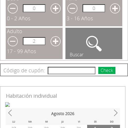
0 - 2 Años
3 - 16 Años
Adulto
17 - 99 Años
Buscar
Código de cupón:
Check
Habitación individual
Agosto
2026
Prev
Next
LU
MA
MI
JU
VI
SÁ
DO