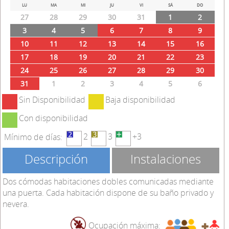
Prev
Next
LU
MA
MI
JU
VI
SÁ
DO
27
28
29
30
31
1
2
3
4
5
6
7
8
9
10
11
12
13
14
15
16
17
18
19
20
21
22
23
24
25
26
27
28
29
30
31
1
2
3
4
5
6
Sin Disponibilidad
Baja disponibilidad
Con disponibilidad
2
3
+3
Mínimo de días:
Descripción
Instalaciones
Dos cómodas habitaciones dobles comunicadas mediante
una puerta. Cada habitación dispone de su baño privado y
nevera.
Ocupación máxima: