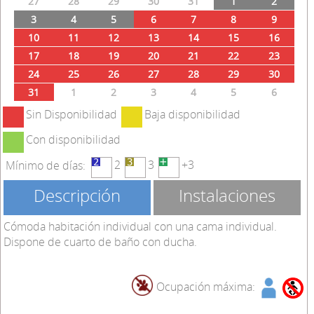
27
28
29
30
31
1
2
3
4
5
6
7
8
9
10
11
12
13
14
15
16
17
18
19
20
21
22
23
24
25
26
27
28
29
30
31
1
2
3
4
5
6
Sin Disponibilidad
Baja disponibilidad
Con disponibilidad
2
3
+3
Mínimo de días:
Descripción
Instalaciones
Cómoda habitación individual con una cama individual.
Dispone de cuarto de baño con ducha.
Ocupación máxima: