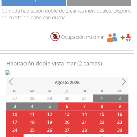
Cómoda habitación doble de 2 camas individuales. Dispone
de cuarto de baño con ducha.
Ocupación máxima:
Habitación doble vista mar (2 camas)
Agosto
2026
Prev
Next
LU
MA
MI
JU
VI
SÁ
DO
27
28
29
30
31
1
2
3
4
5
6
7
8
9
10
11
12
13
14
15
16
17
18
19
20
21
22
23
24
25
26
27
28
29
30