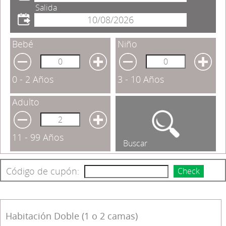
Salida
Bebé
Niño
0 - 2 Años
3 - 10 Años
Adulto
11 - 99 Años
Buscar
Código de cupón:
Check
Habitación Doble (1 o 2 camas)