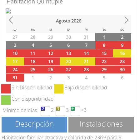
Habitación Quíntuple
Agosto
2026
Prev
Next
LU
MA
MI
JU
VI
SÁ
DO
27
28
29
30
31
1
2
3
4
5
6
7
8
9
10
11
12
13
14
15
16
17
18
19
20
21
22
23
24
25
26
27
28
29
30
31
1
2
3
4
5
6
Sin Disponibilidad
Baja disponibilidad
Con disponibilidad
2
3
+3
Mínimo de días:
Descripción
Instalaciones
Habitación familiar atractiva y colorida de 23m² para 5