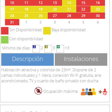
10
11
12
13
14
15
16
17
18
19
20
21
22
23
24
25
26
27
28
29
30
31
1
2
3
4
5
6
Sin Disponibilidad
Baja disponibilidad
Con disponibilidad
2
3
+3
Mínimo de días:
Descripción
Instalaciones
Habitación atractiva y colorida de 23m². Dispone de 2
camas individuales y 1 litera, conexión Wi-Fi gratuita, aire
acondicionado, TV y cuarto de baño privado con ducha.
Ocupación máxima: