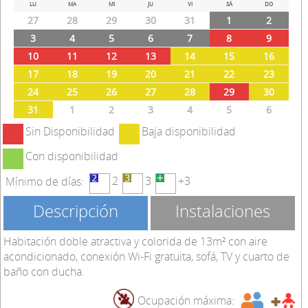
Prev
Next
LU
MA
MI
JU
VI
SÁ
DO
27
28
29
30
31
1
2
3
4
5
6
7
8
9
10
11
12
13
14
15
16
17
18
19
20
21
22
23
24
25
26
27
28
29
30
31
1
2
3
4
5
6
Sin Disponibilidad
Baja disponibilidad
Con disponibilidad
2
3
+3
Mínimo de días:
Descripción
Instalaciones
Habitación doble atractiva y colorida de 13m² con aire
acondicionado, conexión Wi-Fi gratuita, sofá, TV y cuarto de
baño con ducha.
Ocupación máxima: