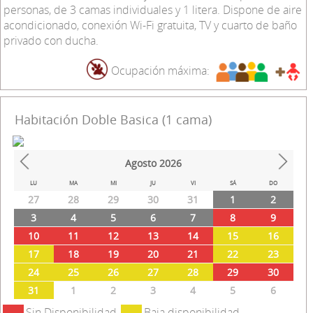
personas, de 3 camas individuales y 1 litera. Dispone de aire
acondicionado, conexión Wi-Fi gratuita, TV y cuarto de baño
privado con ducha.
Ocupación máxima:
Habitación Doble Basica (1 cama)
Agosto
2026
Prev
Next
LU
MA
MI
JU
VI
SÁ
DO
27
28
29
30
31
1
2
3
4
5
6
7
8
9
10
11
12
13
14
15
16
17
18
19
20
21
22
23
24
25
26
27
28
29
30
31
1
2
3
4
5
6
Sin Disponibilidad
Baja disponibilidad