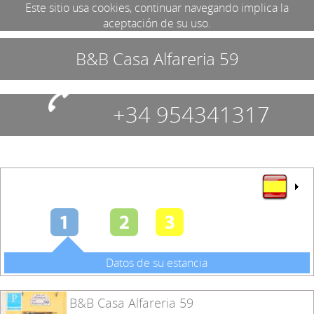
Este sitio usa cookies, continuar navegando implica la
aceptación de su uso.
B&B Casa Alfareria 59
+34 954341317
Datos de su estancia
B&B Casa Alfareria 59