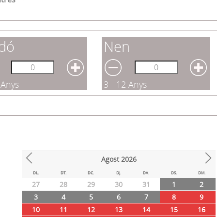
dó
Nen
 Anys
3 - 12 Anys
Agost
2026
Prev
Next
DL.
DT.
DC.
DJ.
DV.
DS.
DM.
27
28
29
30
31
1
2
3
4
5
6
7
8
9
10
11
12
13
14
15
16