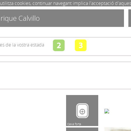
utilitza cookies, continuar navegant implica l'acceptació d'aque
rique Calvillo
s de la vostra estada
Assecador
Caixa forta
Premsa
Guardaequipatge