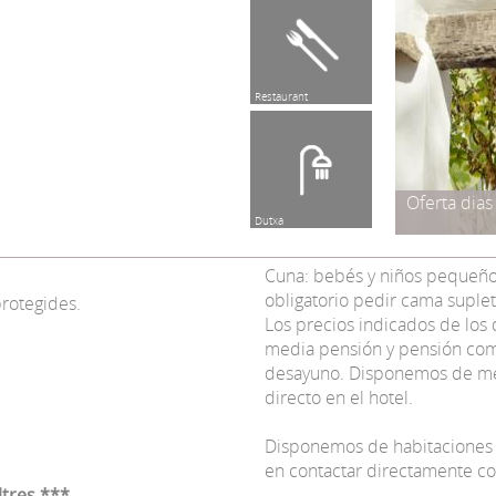
Restaurant
Oferta dia
Dutxa
Cuna: bebés y niños pequeños 
obligatorio pedir cama suplet
protegides.
Los precios indicados de los
media pensión y pensión comp
desayuno. Disponemos de men
directo en el hotel.
Disponemos de habitaciones f
en contactar directamente con
ltres ***