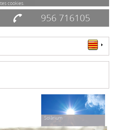
stes cookies.
956 716105
Solàrium
Pícnic
Celebracions
Info. Entorn
Discapacitats