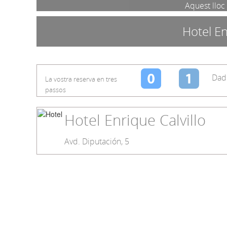
Aquest lloc 
Hotel En
Dade
La vostra reserva en tres
passos
Hotel Enrique Calvillo
Avd. Diputación, 5
Banyera
Calefacció
Informació
Targeta Crèdit