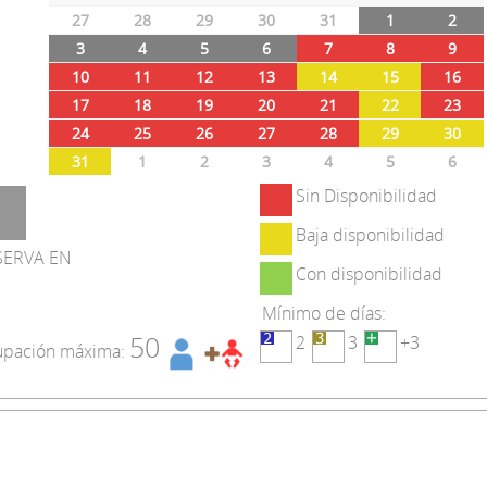
27
28
29
30
31
1
2
3
4
5
6
7
8
9
10
11
12
13
14
15
16
17
18
19
20
21
22
23
24
25
26
27
28
29
30
31
1
2
3
4
5
6
Sin Disponibilidad
Baja disponibilidad
SERVA EN
Con disponibilidad
Mínimo de días:
50
2
3
+3
pación máxima: