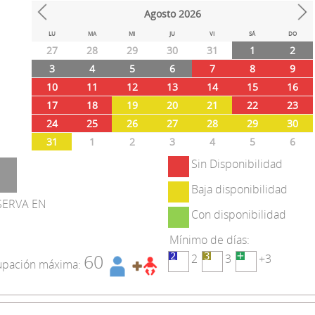
Agosto
2026
Prev
Next
LU
MA
MI
JU
VI
SÁ
DO
27
28
29
30
31
1
2
3
4
5
6
7
8
9
10
11
12
13
14
15
16
17
18
19
20
21
22
23
24
25
26
27
28
29
30
31
1
2
3
4
5
6
Sin Disponibilidad
Baja disponibilidad
SERVA EN
Con disponibilidad
Mínimo de días:
60
2
3
+3
pación máxima: