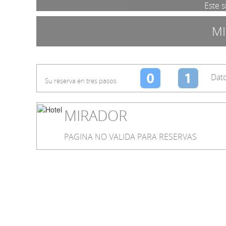
Este s
M
Dato
Su reserva en tres pasos
MIRADOR
PAGINA NO VALIDA PARA RESERVAS
Zona vitícola
Parque Natural
Electricidad
Esquí