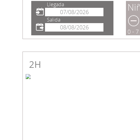
Llegada
Ni
Salida
0 - 
2H