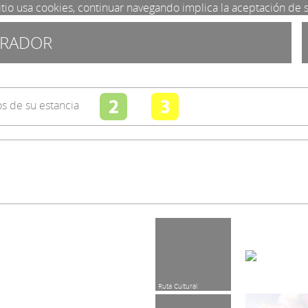
itio usa cookies, continuar navegando implica la aceptación de 
IRADOR
s de su estancia
Toallas incl.
Fax / Fotocopia
Ruta Cultural
Bañera