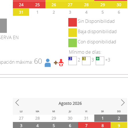
24
25
26
27
28
29
30
31
1
2
3
4
5
6
Sin Disponibilidad
Baja disponibilidad
SERVA EN
Con disponibilidad
Mínimo de días:
60
2
3
+3
pación máxima:
Agosto
2026
Prev
Next
LU
MA
MI
JU
VI
SÁ
DO
27
28
29
30
31
1
2
3
4
5
6
7
8
9