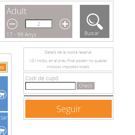
Adult
Buscar
17 - 99 Anys
Detalls de la vostra reserva:
I.G.I inclòs, en el preu final poden no quedar
es
inclosos impostos locals.
Codi de cupó
Check
rzar