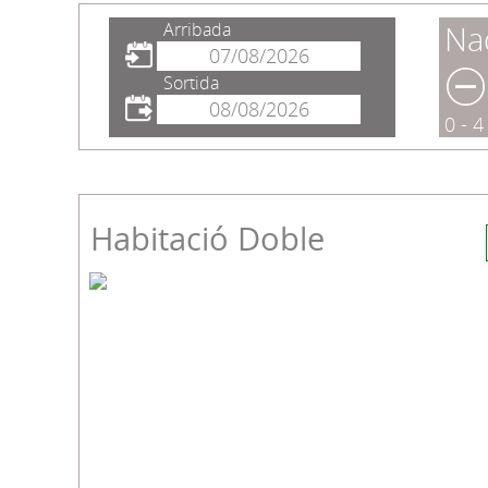
Arribada
Na
Sortida
0 - 4
Habitació Doble