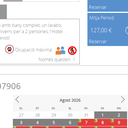
Reservar
Mitja Pensió
 amb bany complet, un lavabo,
127,00 €
hivern, per a 2 persones, l'Hotel
ixos!
Reservar
Ocupació màxima:
Només queden: 1
07906
Agost
2026
Prev
Next
DL.
DT.
DC.
DJ.
DV.
DS.
DM.
27
28
29
30
31
1
2
3
4
5
6
7
8
9