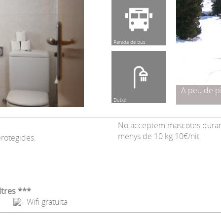
Parada de bus
A peu de p
Dutxa
No acceptem mascotes durant 
menys de 10 kg 10€/nit.
protegides.
ltres ***
Wifi gratuïta