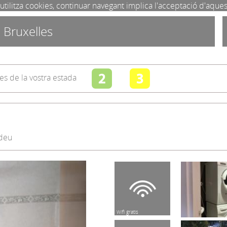
utilitza cookies, continuar navegant implica l'acceptació d'aque
 Bruxelles
s de la vostra estada
ldeu
Parc Natural
Banyera
Wifi gratis
Bressol