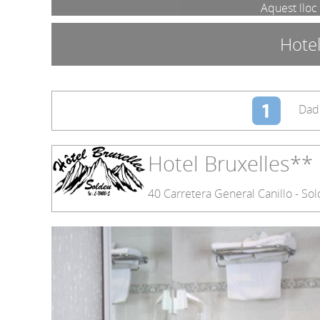
Aquest lloc 
Hotel
Dade
Hotel Bruxelles**
40 Carretera General Canillo - So
Monuments Culturals
Múixing
BBQ
Gastronomia
Destacada