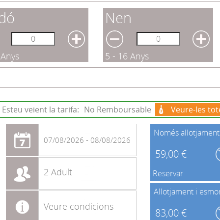
dó
Nen
 Anys
5 - 16 Anys
Esteu veient la tarifa:
No Remboursable
Veure-les tot
Només allotjament
07/08/2026 - 08/08/2026
59,00 €
2 Adult
Reservar
Allotjament i esmo
Veure condicions
83,00 €