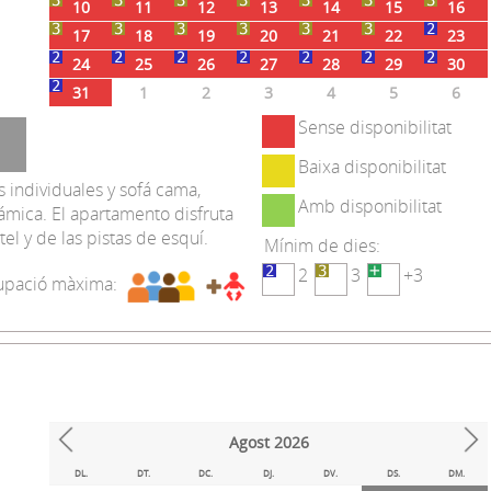
10
11
12
13
14
15
16
17
18
19
20
21
22
23
24
25
26
27
28
29
30
31
1
2
3
4
5
6
Sense disponibilitat
Baixa disponibilitat
individuales y sofá cama,
Amb disponibilitat
ámica. El apartamento disfruta
el y de las pistas de esquí.
Mínim de dies:
2
3
+3
pació màxima:
Agost
2026
Prev
Next
DL.
DT.
DC.
DJ.
DV.
DS.
DM.