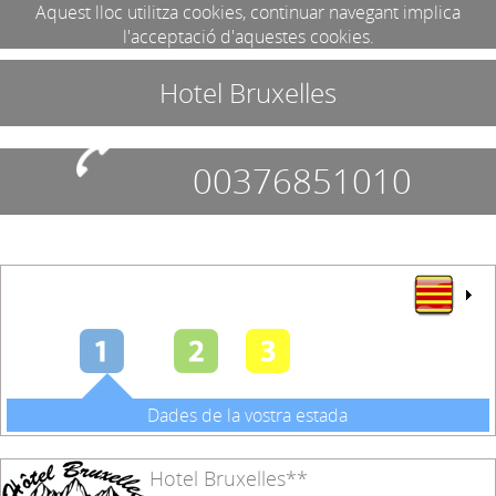
Aquest lloc utilitza cookies, continuar navegant implica
l'acceptació d'aquestes cookies.
Hotel Bruxelles
00376851010
Dades de la vostra estada
Hotel Bruxelles**