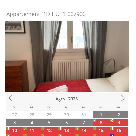
Appartement -1D HUT1-007906
Agost
2026
Prev
Next
DL.
DT.
DC.
DJ.
DV.
DS.
DM.
27
28
29
30
31
1
2
3
4
5
6
7
8
9
10
11
12
13
14
15
16