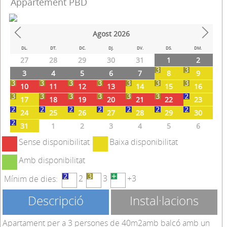
Appartement PBD
Agost
2026
Prev
Next
DL.
DT.
DC.
DJ.
DV.
DS.
DM.
27
28
29
30
31
1
2
3
4
5
6
7
8
9
10
11
12
13
14
15
16
17
18
19
20
21
22
23
24
25
26
27
28
29
30
31
1
2
3
4
5
6
Sense disponibilitat
Baixa disponibilitat
Amb disponibilitat
2
3
+3
Mínim de dies:
Descripció
Instal·lacions
Apartament per a 3 persones de 40m2amb balcó amb un