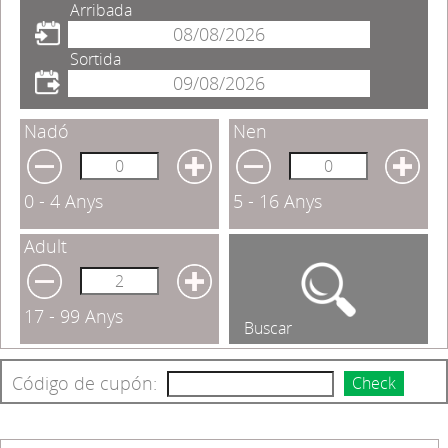
Arribada
Sortida
Nadó
Nen
0 - 4 Anys
5 - 16 Anys
Adult
17 - 99 Anys
Buscar
Código de cupón:
Check