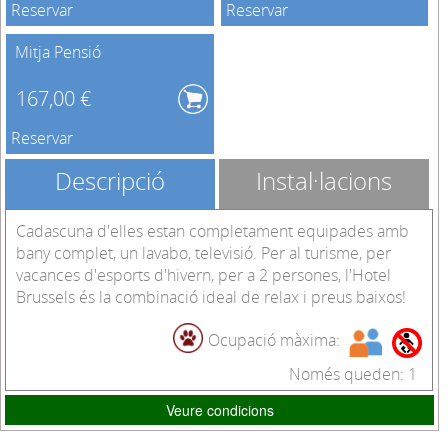
Reservar
Reservar
Mitja Pensió
167,00 €
Reservar
Descripció
Instal·lacions
Cadascuna d'elles estan completament equipades amb
bany complet, un lavabo, televisió. Per al turisme, per
vacances d'esports d'hivern, per a 2 persones, l'Hotel
Brussels és la combinació ideal de relax i preus baixos!
Ocupació màxima:
Només queden: 1
Veure condicions