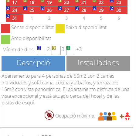
17
18
19
20
21
22
23
24
25
26
27
28
29
30
31
1
2
3
4
5
6
Sense disponibilitat
Baixa disponibilitat
Amb disponibilitat
2
3
+3
Mínim de dies:
Descripció
Instal·lacions
Apartamento para 4 personas de 50m2 con 2 camas
individuales y sofá cama, cocina y 2 baños, y terraza de
15m2 con vista panorámica. El apartamento disfruta de una
vista excepcional y está situado cerca del hotel y de las
pistas de esquí.
Ocupació màxima: