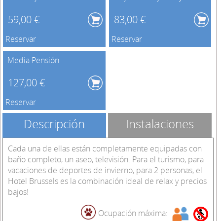
59,00 €
83,00 €
Reservar
Reservar
Media Pensión
127,00 €
Reservar
Descripción
Instalaciones
Cada una de ellas están completamente equipadas con
baño completo, un aseo, televisión. Para el turismo, para
vacaciones de deportes de invierno, para 2 personas, el
Hotel Brussels es la combinación ideal de relax y precios
bajos!
Ocupación máxima: