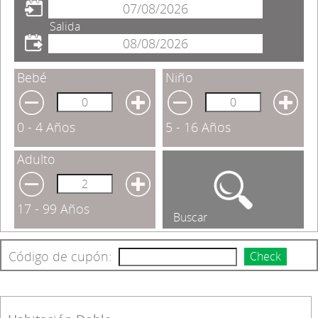
Salida
Bebé
Niño
0 - 4 Años
5 - 16 Años
Adulto
17 - 99 Años
Buscar
Código de cupón:
Check