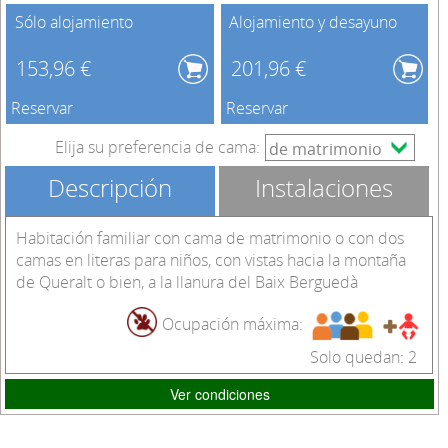
Sólo alojamiento
Alojamiento y desayuno
153,96 €
201,96 €
Reservar
Reservar
Elija su preferencia de cama:
Descripción
Instalaciones
Habitación familiar con cama de matrimonio o con dos
camas en literas para niños, con vistas hacia la montaña
de Queralt o bien, a la llanura del Baix Berguedà
Ocupación máxima:
Solo quedan: 2
Ver condiciones