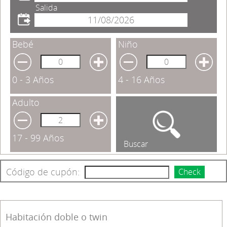
Salida
Bebé
Niño
0 - 3 Años
4 - 16 Años
Adulto
17 - 99 Años
Buscar
Código de cupón:
Check
Habitación doble o twin