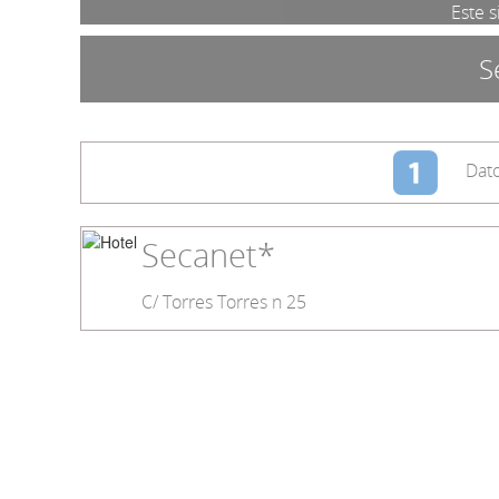
Este s
S
Dato
Secanet*
C/ Torres Torres n 25
Cuna
Limpieza
Jardines
WIFI gratis