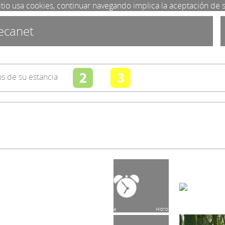
itio usa cookies, continuar navegando implica la aceptación de 
ecanet
s de su estancia
Bañera
Alarma
Hidromasaje
Guardabicis