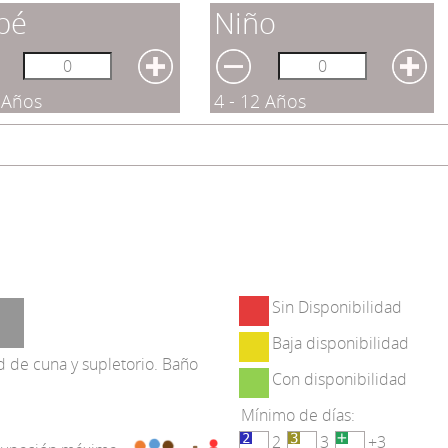
bé
Niño
3 Años
4 - 12 Años
Sin Disponibilidad
Baja disponibilidad
 de cuna y supletorio. Baño
Con disponibilidad
Mínimo de días:
2
3
+3