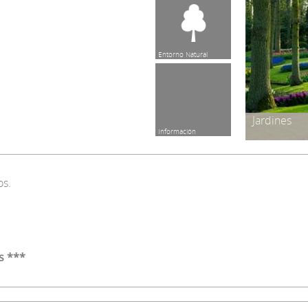
Entorno Natural
Jardines
Información
os.
s ***